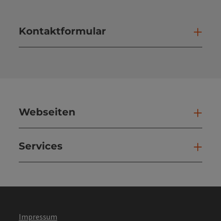
Kontaktformular
Kont
Webseiten
Web
Services
Ser
Impressum