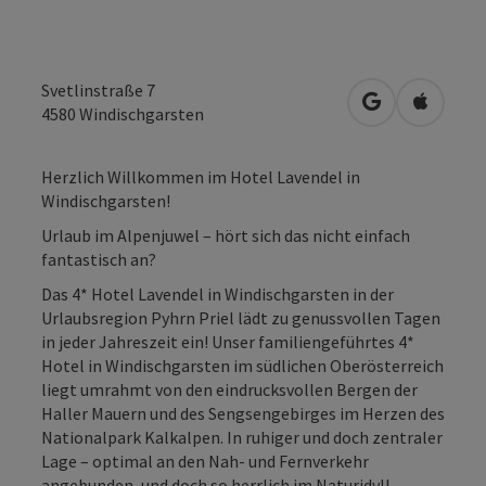
Svetlinstraße 7
in Google Map
in Apple
4580
Windischgarsten
Herzlich Willkommen im Hotel Lavendel in
Windischgarsten!
Urlaub im Alpenjuwel – hört sich das nicht einfach
fantastisch an?
Das 4* Hotel Lavendel in Windischgarsten in der
Urlaubsregion Pyhrn Priel lädt zu genussvollen Tagen
in jeder Jahreszeit ein! Unser familiengeführtes 4*
Hotel in Windischgarsten im südlichen Oberösterreich
liegt umrahmt von den eindrucksvollen Bergen der
Haller Mauern und des Sengsengebirges im Herzen des
Nationalpark Kalkalpen. In ruhiger und doch zentraler
Lage – optimal an den Nah- und Fernverkehr
angebunden, und doch so herrlich im Naturidyll.