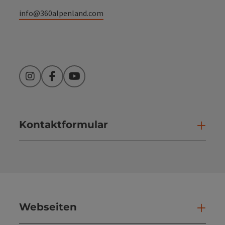
info@360alpenland.com
Instagram
Facebook
YouTube
Kontaktformular
Kont
Webseiten
Web