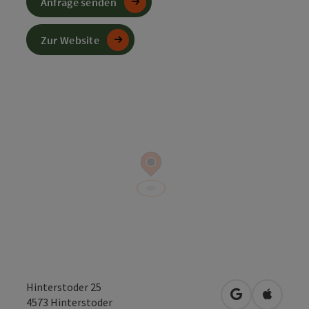
Anfrage senden
Zur Website
Hinterstoder 25
in Google Map
in Apple
4573
Hinterstoder