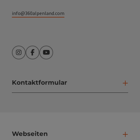
info@360alpenland.com
Instagram
Facebook
YouTube
Kontaktformular
Kont
Webseiten
Web