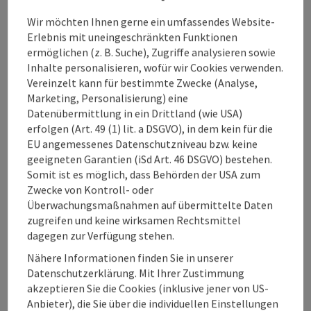
Anreise/Lage
Wir möchten Ihnen gerne ein umfassendes Website-
Erlebnis mit uneingeschränkten Funktionen
ermöglichen (z. B. Suche), Zugriffe analysieren sowie
Eignung
Inhalte personalisieren, wofür wir Cookies verwenden.
Vereinzelt kann für bestimmte Zwecke (Analyse,
Marketing, Personalisierung) eine
Barrierefreiheit
Datenübermittlung in ein Drittland (wie USA)
erfolgen (Art. 49 (1) lit. a DSGVO), in dem kein für die
EU angemessenes Datenschutzniveau bzw. keine
geeigneten Garantien (iSd Art. 46 DSGVO) bestehen.
Somit ist es möglich, dass Behörden der USA zum
Beitrag merken
Beitrag drucken
Zwecke von Kontroll- oder
Überwachungsmaßnahmen auf übermittelte Daten
zum Merkzettel
zugreifen und keine wirksamen Rechtsmittel
In der Nähe
dagegen zur Verfügung stehen.
PDF erstellen
Nähere Informationen finden Sie in unserer
Datenschutzerklärung. Mit Ihrer Zustimmung
akzeptieren Sie die Cookies (inklusive jener von US-
powered by
TOURDATA
Änderung vorschlagen
Anbieter), die Sie über die individuellen Einstellungen