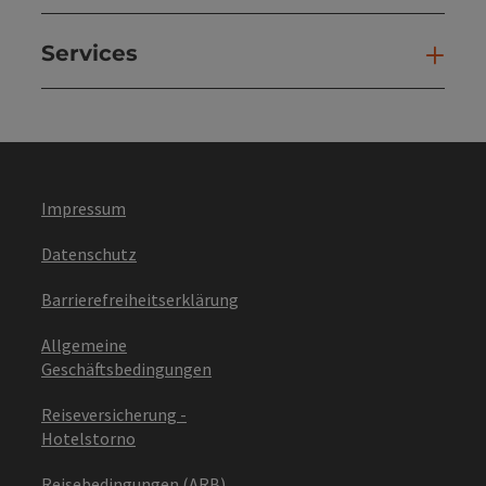
Services
Ser
Impressum
Datenschutz
Barrierefreiheitserklärung
Allgemeine
Geschäftsbedingungen
Reiseversicherung -
Hotelstorno
Reisebedingungen (ARB)