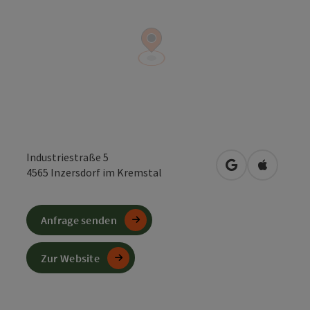
Industriestraße 5
in Google Maps
in Apple 
4565
Inzersdorf im Kremstal
Anfrage senden
Zur Website