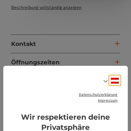
Beschreibung vollständig anzeigen
Kontakt
Öffnungszeiten
Deuts
Küche
Sprach
Datenschutzerklärung
Ausstattung
Impressum
Wir respektieren deine
Preise
Privatsphäre