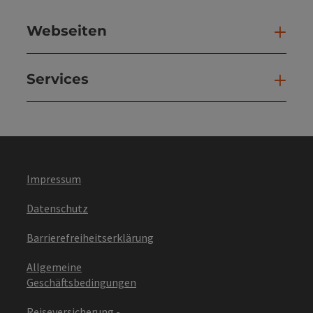
Webseiten
Web
Services
Ser
Impressum
Datenschutz
Barrierefreiheitserklärung
Allgemeine
Geschäftsbedingungen
Reiseversicherung -