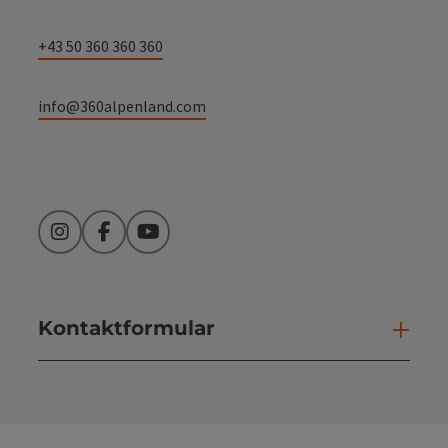
+43 50 360 360 360
info@360alpenland.com
Instagram
Facebook
YouTube
Kontaktformular
Kont