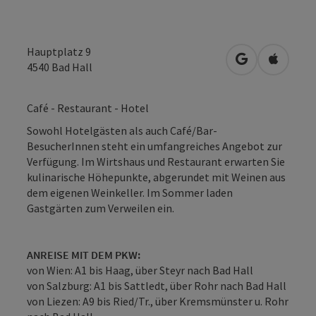
Hauptplatz 9
in Google Map
in Apple
4540
Bad Hall
Café - Restaurant - Hotel
Sowohl Hotelgästen als auch Café/Bar-
BesucherInnen steht ein umfangreiches Angebot zur
Verfügung. Im Wirtshaus und Restaurant erwarten Sie
kulinarische Höhepunkte, abgerundet mit Weinen aus
dem eigenen Weinkeller. Im Sommer laden
Gastgärten zum Verweilen ein.
ANREISE MIT DEM PKW:
von Wien: A1 bis Haag, über Steyr nach Bad Hall
von Salzburg: A1 bis Sattledt, über Rohr nach Bad Hall
von Liezen: A9 bis Ried/Tr., über Kremsmünster u. Rohr