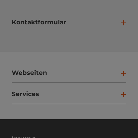
Kontaktformular
Kont
Webseiten
Web
Services
Ser
Impressum