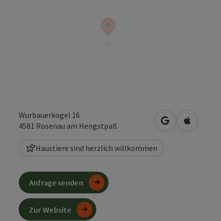
Wurbauerkogel 16
in Google Maps
in Apple 
4581
Rosenau am Hengstpaß
Haustiere sind herzlich willkommen
Anfrage senden
Zur Website