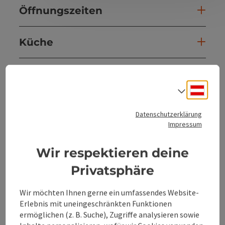
Öffnungszeiten
Küche
Ausstattung
Deuts
Sprach
Preise
Datenschutzerklärung
Impressum
Anreise/Lage
Wir respektieren deine
Privatsphäre
Eignung
Wir möchten Ihnen gerne ein umfassendes Website-
Barrierefreiheit
Erlebnis mit uneingeschränkten Funktionen
ermöglichen (z. B. Suche), Zugriffe analysieren sowie