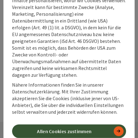
Inhalte personalisieren, wofür wir Cookies verwenden.
Vereinzelt kann für bestimmte Zwecke (Analyse,
Marketing, Personalisierung) eine
Datenübermittlung in ein Drittland (wie USA)
Beitrag merken
Beitrag drucken
erfolgen (Art. 49 (1) lit. a DSGVO), in dem kein für die
EU angemessenes Datenschutzniveau bzw. keine
zum Merkzettel
In der Nähe
geeigneten Garantien (iSd Art. 46 DSGVO) bestehen.
Somit ist es möglich, dass Behörden der USA zum
PDF erstellen
Zwecke von Kontroll- oder
Überwachungsmaßnahmen auf übermittelte Daten
zugreifen und keine wirksamen Rechtsmittel
powered by
TOURDATA
Änderung vorschlagen
dagegen zur Verfügung stehen.
Nähere Informationen finden Sie in unserer
Datenschutzerklärung. Mit Ihrer Zustimmung
akzeptieren Sie die Cookies (inklusive jener von US-
Anbieter), die Sie über die individuellen Einstellungen
selbst verwalten und jederzeit widerrufen können.
Allen Cookies zustimmen