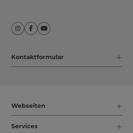
Instagram
Facebook
YouTube
Kontaktformular
Kont
Webseiten
Web
Services
Ser