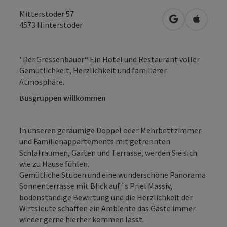
Mitterstoder 57
in Google Map
in Apple
4573
Hinterstoder
"Der Gressenbauer“ Ein Hotel und Restaurant voller
Gemütlichkeit, Herzlichkeit und familiärer
Atmosphäre.
Busgruppen willkommen
In unseren geräumige Doppel oder Mehrbettzimmer
und Familienappartements mit getrennten
Schlafräumen, Garten und Terrasse, werden Sie sich
wie zu Hause fühlen.
Gemütliche Stuben und eine wunderschöne Panorama
Sonnenterrasse mit Blick auf´s Priel Massiv,
bodenständige Bewirtung und die Herzlichkeit der
Wirtsleute schaffen ein Ambiente das Gäste immer
wieder gerne hierher kommen lässt.