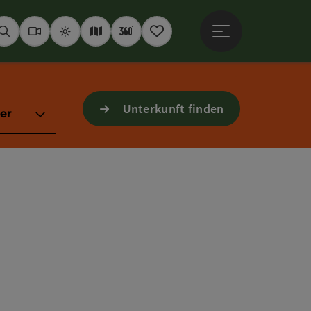
Hauptmenü öffne
Suchen
Webcams
Wetter
Interaktive Karte
360° Panoramen
Merkzettel
Unterkunft finden
er