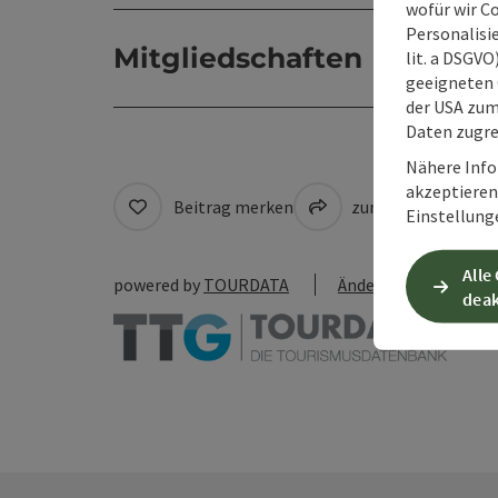
wofür wir C
Personalisie
Mitgliedschaften
lit. a DSGV
geeigneten 
der USA zu
Daten zugre
Nähere Info
akzeptieren 
Beitrag merken
zum Merkzettel
Einstellung
Alle
powered by
TOURDATA
Änderung vorschlag
deak