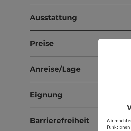
Ausstattung
Preise
Anreise/Lage
Eignung
W
Barrierefreiheit
Wir möchten
Funktionen e