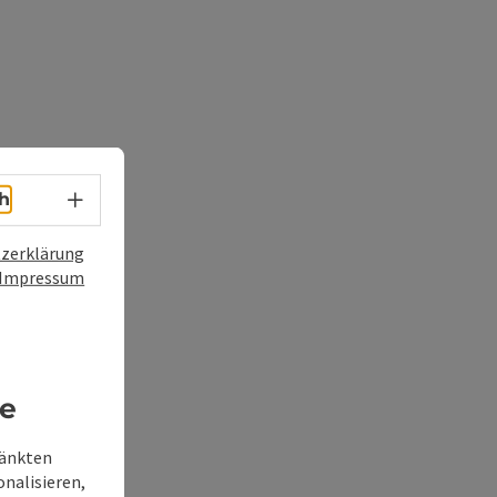
Sprachwahl - Menü öffnen
h
zerklärung
Impressum
re
ränkten
onalisieren,