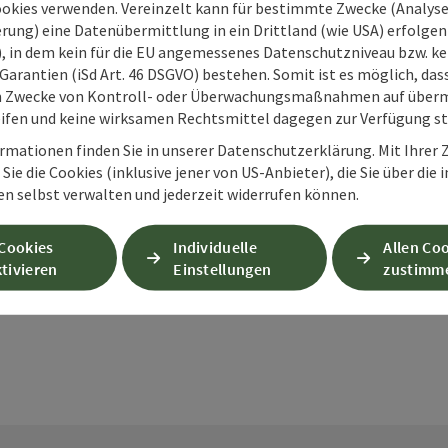
ookies verwenden. Vereinzelt kann für bestimmte Zwecke (Analyse
rung) eine Datenübermittlung in ein Drittland (wie USA) erfolgen (
O), in dem kein für die EU angemessenes Datenschutzniveau bzw. ke
Garantien (iSd Art. 46 DSGVO) bestehen. Somit ist es möglich, da
m Zwecke von Kontroll- oder Überwachungsmaßnahmen auf überm
ifen und keine wirksamen Rechtsmittel dagegen zur Verfügung s
rmationen finden Sie in unserer Datenschutzerklärung. Mit Ihre
Sie die Cookies (inklusive jener von US-Anbieter), die Sie über die 
PDF erstellen
Beitrag drucken
In der Nähe
en selbst verwalten und jederzeit widerrufen können.
 Cookies
Individuelle
Allen Co
en
tivieren
Einstellungen
zustimm