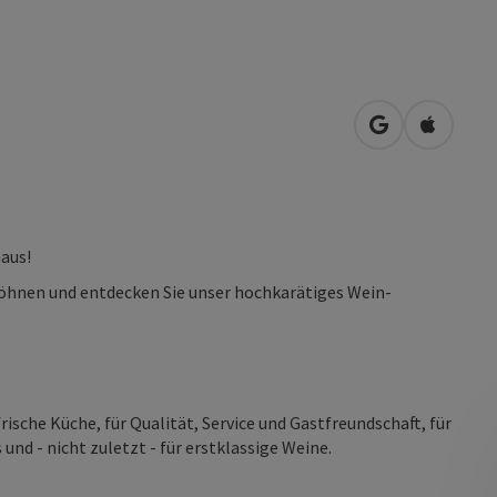
in Google Map
in Apple
aus!
erwöhnen und entdecken Sie unser hochkarätiges Wein-
frische Küche, für Qualität, Service und Gastfreundschaft, für
und - nicht zuletzt - für erstklassige Weine.