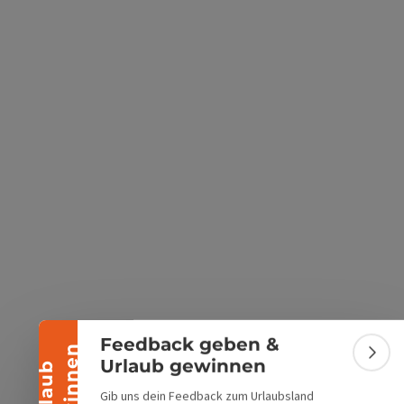
s öffnen
 Maps öffnen
Banner einklappen
Feedback geben &
n
Bann
Urlaub gewinnen
U
r
l
a
u
b
g
e
w
i
n
n
e
Gib uns dein Feedback zum Urlaubsland