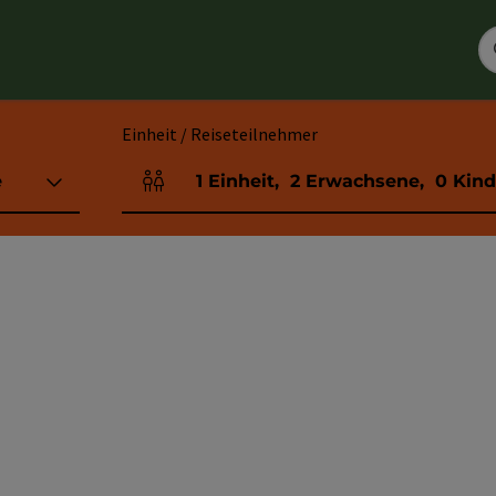
Einheit / Reiseteilnehmer
e
1
Einheit
,
2
Erwachsene
,
0
Kind
Einheitenanzahl und Personenfelder