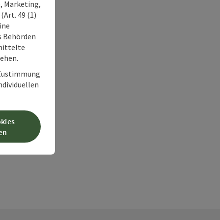
, Marketing,
Art. 49 (1)
ine
ss Behörden
ittelte
tehen.
r Zustimmung
individuellen
okies
en