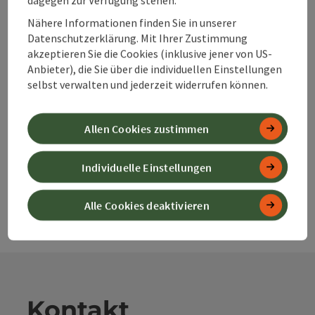
Beitrag merken
Nähere Informationen finden Sie in unserer
Beitrag drucken
Datenschutzerklärung. Mit Ihrer Zustimmung
akzeptieren Sie die Cookies (inklusive jener von US-
zum Merkzettel
In der Nähe
Anbieter), die Sie über die individuellen Einstellungen
selbst verwalten und jederzeit widerrufen können.
PDF erstellen
Allen Cookies zustimmen
powered by
TOURDATA
Änderung vorschlagen
Individuelle Einstellungen
Alle Cookies deaktivieren
Kontakt