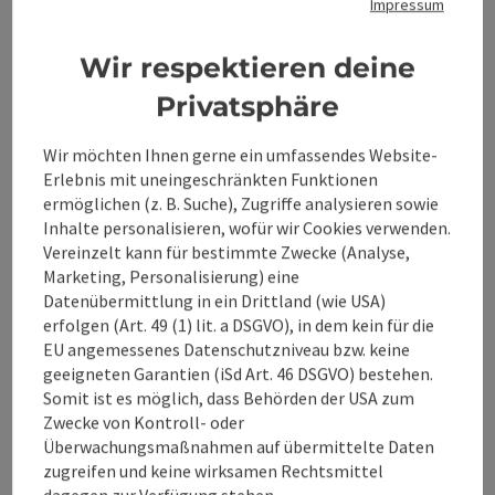
Impressum
Auszeichnungen
Wir respektieren deine
Privatsphäre
Anreise/Lage
Wir möchten Ihnen gerne ein umfassendes Website-
Erlebnis mit uneingeschränkten Funktionen
Eignung
ermöglichen (z. B. Suche), Zugriffe analysieren sowie
Inhalte personalisieren, wofür wir Cookies verwenden.
Vereinzelt kann für bestimmte Zwecke (Analyse,
Barrierefreiheit
Marketing, Personalisierung) eine
Datenübermittlung in ein Drittland (wie USA)
erfolgen (Art. 49 (1) lit. a DSGVO), in dem kein für die
Mitgliedschaften
EU angemessenes Datenschutzniveau bzw. keine
geeigneten Garantien (iSd Art. 46 DSGVO) bestehen.
Mehr Entdecken
Somit ist es möglich, dass Behörden der USA zum
Zwecke von Kontroll- oder
Überwachungsmaßnahmen auf übermittelte Daten
zugreifen und keine wirksamen Rechtsmittel
dagegen zur Verfügung stehen.