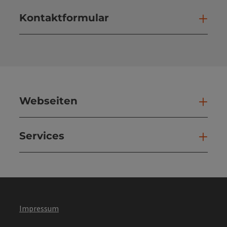
Kontaktformular
Kont
Webseiten
Web
Services
Ser
Impressum