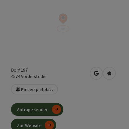
Dorf 197
in Google Maps
in Apple 
4574
Vorderstoder
Kinderspielplatz
Anfrage senden
Zur Website