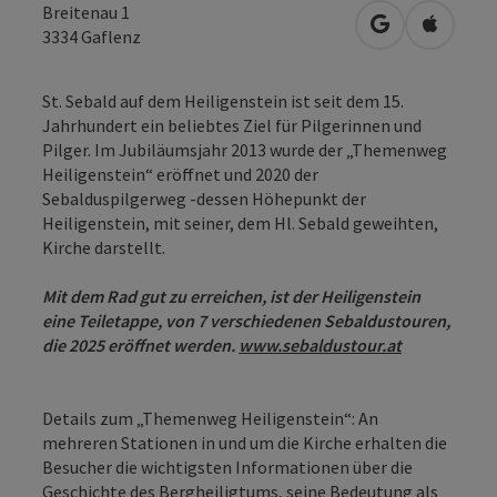
Breitenau 1
in Google Map
in Apple
3334
Gaflenz
St. Sebald auf dem Heiligenstein ist seit dem 15.
Jahrhundert ein beliebtes Ziel für Pilgerinnen und
Pilger. Im Jubiläumsjahr 2013 wurde der „Themenweg
Heiligenstein“ eröffnet und 2020 der
Sebalduspilgerweg -dessen Höhepunkt der
Heiligenstein, mit seiner, dem Hl. Sebald geweihten,
Kirche darstellt.
Mit dem Rad gut zu erreichen, ist der Heiligenstein
eine Teiletappe, von 7 verschiedenen Sebaldustouren,
die 2025 eröffnet werden.
www.sebaldustour.at
Details zum „Themenweg Heiligenstein“: An
mehreren Stationen in und um die Kirche erhalten die
Besucher die wichtigsten Informationen über die
Geschichte des Bergheiligtums, seine Bedeutung als