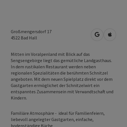
Großmengersdorf 17
in Google Map
in Apple
4522
Bad Hall
Mitten im Voralpenland mit Blick auf das
Sengsengebirge liegt das gemütliche Landgasthaus.
In dem rustikalen Restaurant werden neben
regionalen Spezialitäten die berühmten Schnitzel
angeboten. Mit dem neuen Spielplatz direkt vor dem
Gastgarten ermöglichet der Schnitzelwirt ein
entspanntes Zusammensein mit Verwandtschaft und
Kindern.
Familiäre Atmosphäre - ideal für Familienfeiern,
liebevoll angelegter Gastgarten, einfache,
bodenständige Küche