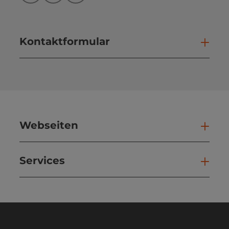
Kontaktformular
Kont
Webseiten
Web
Services
Ser