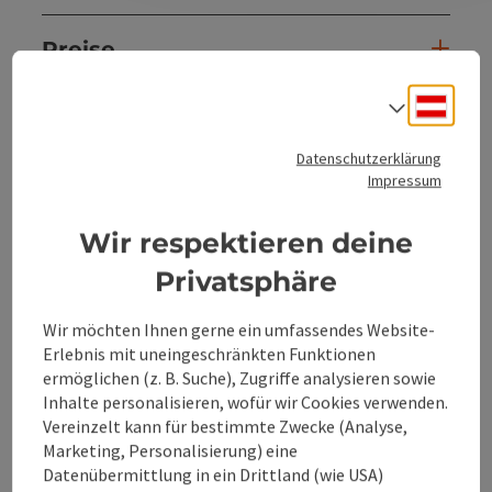
Preise
Deuts
Sprach
Anreise/Lage
Datenschutzerklärung
Impressum
Eignung
Wir respektieren deine
Barrierefreiheit
Privatsphäre
Wir möchten Ihnen gerne ein umfassendes Website-
Erlebnis mit uneingeschränkten Funktionen
ermöglichen (z. B. Suche), Zugriffe analysieren sowie
Beitrag merken
Beitrag drucken
Inhalte personalisieren, wofür wir Cookies verwenden.
Vereinzelt kann für bestimmte Zwecke (Analyse,
zum Merkzettel
In der Nähe
Marketing, Personalisierung) eine
Datenübermittlung in ein Drittland (wie USA)