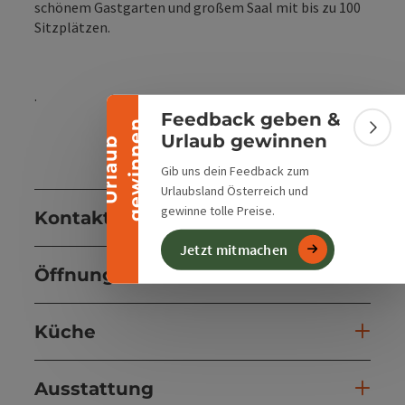
Banner einklappen
schönem Gastgarten und großem Saal mit bis zu 100
Sitzplätzen.
.
Feedback geben &
n
Bann
Urlaub gewinnen
U
r
l
a
u
b
g
e
w
i
n
n
e
Gib uns dein Feedback zum
Urlaubsland Österreich und
gewinne tolle Preise.
Kontakt
Jetzt mitmachen
Öffnungszeiten
Küche
Ausstattung