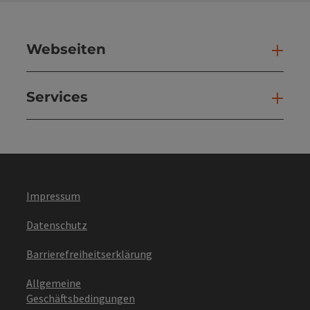
Webseiten
Web
Services
Ser
Impressum
Datenschutz
Barrierefreiheitserklärung
Allgemeine
Geschäftsbedingungen