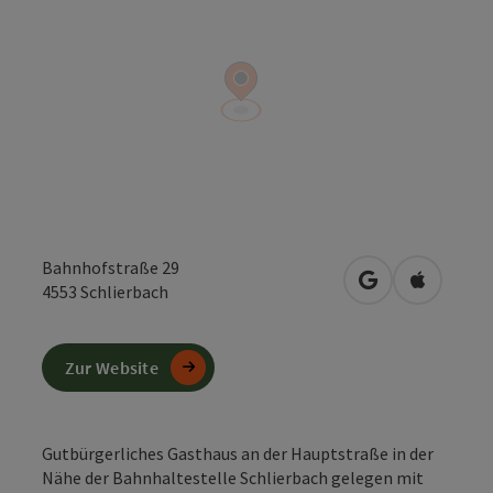
Bahnhofstraße 29
in Google Maps
in Apple 
4553
Schlierbach
Zur Website
Gutbürgerliches Gasthaus an der Hauptstraße in der
Nähe der Bahnhaltestelle Schlierbach gelegen mit