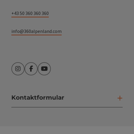
+43 50 360 360 360
info@360alpenland.com
Instagram
Facebook
YouTube
Kontaktformular
Kont