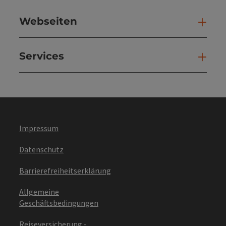
Webseiten
Web
Services
Ser
Impressum
Datenschutz
Barrierefreiheitserklärung
Allgemeine
Geschäftsbedingungen
Reiseversicherung -