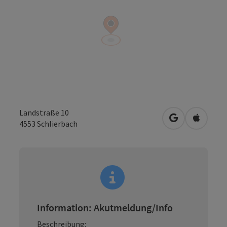
Landstraße 10
in Google Map
in Apple
4553
Schlierbach
Information: Akutmeldung/Info
Beschreibung: