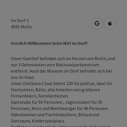
Im Dorf 1
in Google Map
in Apple
4591
Molln
Herzlich Willkommen beim Wirt im Dorf!
Unser Gasthof befindet sich im Herzen von Molln, und
nur 3 Gehminuten vom Nationalparkzentrum
entfernt. Auch das Museum im Dorf befindet sich bei
uns im Haus.
Unser (teilbarer) Saal bietet 220 Sitzplätze, ideal für
Hochzeiten, Bälle, alle Arbeiten von größeren
Firmenfeiern, Familienfesten.
Gaststube für 50 Personen , Jägerstüberl für 35
Personen, Most und Weinheuriger für 40 Personen.
Videobeamer und Flachbildschirm, Billard und
Dartraum, Kinderspielplatz.
Radfahrer sind herzlich willkommen! Ihr Fahrrad ist