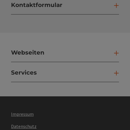
Kontaktformular
Kont
Webseiten
Web
Services
Ser
Impressum
Datenschutz