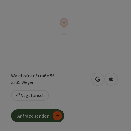
Waidhofner Straße 56
in Google Maps
in Apple 
3335
Weyer
Vegetarisch
Anfrage senden