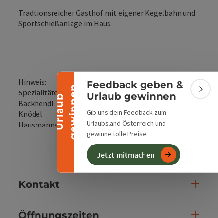
Tradtionsreicher Gasthof mit eigener Kegelbahn und
Banner einklappen
Sportschießanlage im Haus.
Hinweis:
Feedback geben &
n
Spezialitäten:
Bann
Urlaub gewinnen
U
r
l
a
u
b
g
e
w
i
n
n
e
Backhendl
Gib uns dein Feedback zum
Knödel
Urlaubsland Österreich und
Hausmannskost
gewinne tolle Preise.
Jetzt mitmachen
Kontakt
Öffnungszeiten