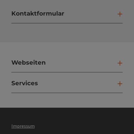
Kontaktformular
Kont
Webseiten
Web
Services
Ser
Impressum