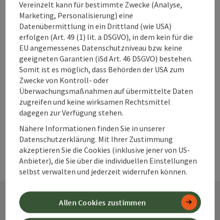
Vereinzelt kann für bestimmte Zwecke (Analyse,
Marketing, Personalisierung) eine
Beitrag merken
Beitrag drucken
Datenübermittlung in ein Drittland (wie USA)
erfolgen (Art. 49 (1) lit. a DSGVO), in dem kein für die
zum Merkzettel
EU angemessenes Datenschutzniveau bzw. keine
In der Nähe
geeigneten Garantien (iSd Art. 46 DSGVO) bestehen.
Somit ist es möglich, dass Behörden der USA zum
PDF erstellen
Zwecke von Kontroll- oder
Überwachungsmaßnahmen auf übermittelte Daten
powered by
TOURDATA
Änderung vorschlagen
zugreifen und keine wirksamen Rechtsmittel
dagegen zur Verfügung stehen.
Nähere Informationen finden Sie in unserer
Datenschutzerklärung. Mit Ihrer Zustimmung
akzeptieren Sie die Cookies (inklusive jener von US-
Anbieter), die Sie über die individuellen Einstellungen
selbst verwalten und jederzeit widerrufen können.
Allen Cookies zustimmen