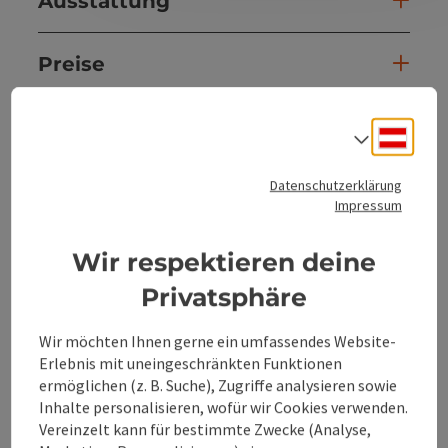
Ausstattung
Preise
Anreise/Lage
Deuts
Sprach
Datenschutzerklärung
Eignung
Impressum
Barrierefreiheit
Wir respektieren deine
Privatsphäre
Inspiration
Wir möchten Ihnen gerne ein umfassendes Website-
Erlebnis mit uneingeschränkten Funktionen
ermöglichen (z. B. Suche), Zugriffe analysieren sowie
Inhalte personalisieren, wofür wir Cookies verwenden.
Vereinzelt kann für bestimmte Zwecke (Analyse,
Beitrag merken
Beitrag drucken