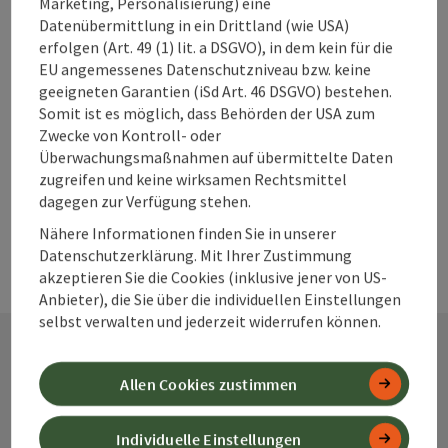
Marketing, Personalisierung) eine
Datenübermittlung in ein Drittland (wie USA)
zum Merkzettel
In der Nähe
erfolgen (Art. 49 (1) lit. a DSGVO), in dem kein für die
EU angemessenes Datenschutzniveau bzw. keine
PDF erstellen
geeigneten Garantien (iSd Art. 46 DSGVO) bestehen.
Somit ist es möglich, dass Behörden der USA zum
Zwecke von Kontroll- oder
powered by
TOURDATA
Änderung vorschlagen
Überwachungsmaßnahmen auf übermittelte Daten
zugreifen und keine wirksamen Rechtsmittel
dagegen zur Verfügung stehen.
Nähere Informationen finden Sie in unserer
Datenschutzerklärung. Mit Ihrer Zustimmung
akzeptieren Sie die Cookies (inklusive jener von US-
Anbieter), die Sie über die individuellen Einstellungen
selbst verwalten und jederzeit widerrufen können.
Kontakt
Allen Cookies zustimmen
Individuelle Einstellungen