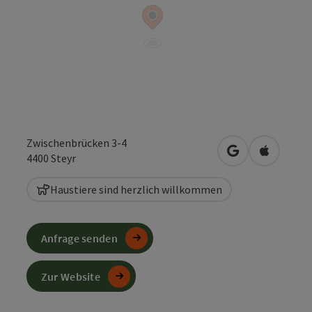
Zwischenbrücken 3-4
in Google Maps
in Apple 
4400
Steyr
Haustiere sind herzlich willkommen
Anfrage senden
Zur Website