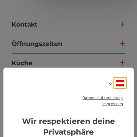
Kontakt
Öffnungszeiten
Küche
Ausstattung
Deuts
Sprach
Datenschutzerklärung
Preise
Impressum
Wir respektieren deine
Anreise/Lage
Privatsphäre