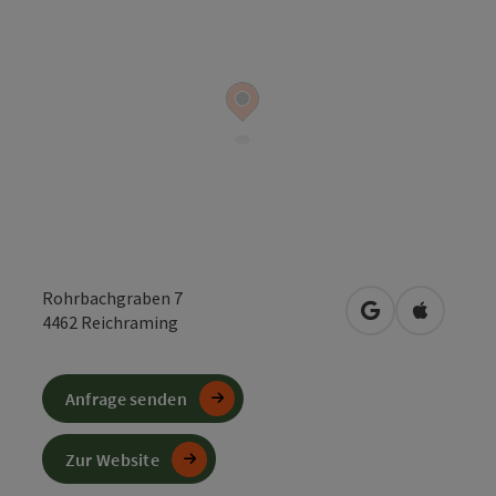
Rohrbachgraben 7
in Google Maps
in Apple 
4462
Reichraming
Anfrage senden
Zur Website