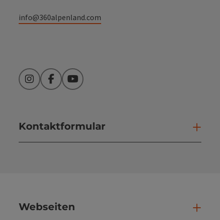
info@360alpenland.com
Instagram
Facebook
YouTube
Kontaktformular
Kont
Webseiten
Web