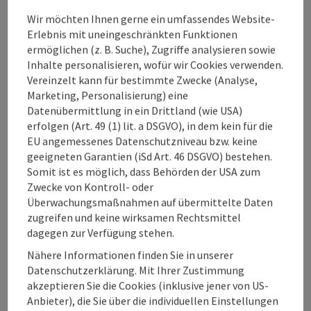
Eignung
Wir möchten Ihnen gerne ein umfassendes Website-
Erlebnis mit uneingeschränkten Funktionen
Barrierefreiheit
ermöglichen (z. B. Suche), Zugriffe analysieren sowie
Inhalte personalisieren, wofür wir Cookies verwenden.
Vereinzelt kann für bestimmte Zwecke (Analyse,
Mitgliedschaften
Marketing, Personalisierung) eine
Datenübermittlung in ein Drittland (wie USA)
erfolgen (Art. 49 (1) lit. a DSGVO), in dem kein für die
EU angemessenes Datenschutzniveau bzw. keine
geeigneten Garantien (iSd Art. 46 DSGVO) bestehen.
Somit ist es möglich, dass Behörden der USA zum
Beitrag merken
Beitrag drucken
Zwecke von Kontroll- oder
Überwachungsmaßnahmen auf übermittelte Daten
zum Merkzettel
In der Nähe
zugreifen und keine wirksamen Rechtsmittel
dagegen zur Verfügung stehen.
PDF erstellen
Nähere Informationen finden Sie in unserer
Datenschutzerklärung. Mit Ihrer Zustimmung
akzeptieren Sie die Cookies (inklusive jener von US-
powered by
TOURDATA
Änderung vorschlagen
Anbieter), die Sie über die individuellen Einstellungen