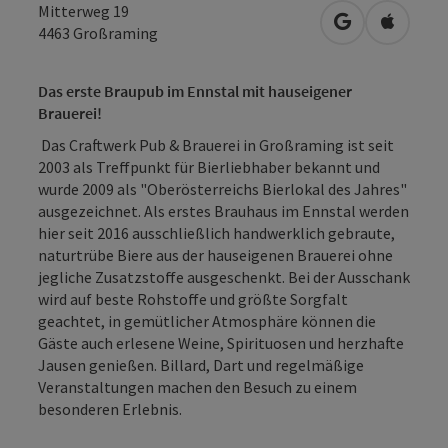
Mitterweg 19
in Google Map
in Apple
4463
Großraming
Das erste Braupub im Ennstal mit hauseigener
Brauerei!
Das Craftwerk Pub & Brauerei in Großraming ist seit
2003 als Treffpunkt für Bierliebhaber bekannt und
wurde 2009 als "Oberösterreichs Bierlokal des Jahres"
ausgezeichnet. Als erstes Brauhaus im Ennstal werden
hier seit 2016 ausschließlich handwerklich gebraute,
naturtrübe Biere aus der hauseigenen Brauerei ohne
jegliche Zusatzstoffe ausgeschenkt. Bei der Ausschank
wird auf beste Rohstoffe und größte Sorgfalt
geachtet, in gemütlicher Atmosphäre können die
Gäste auch erlesene Weine, Spirituosen und herzhafte
Jausen genießen. Billard, Dart und regelmäßige
Veranstaltungen machen den Besuch zu einem
besonderen Erlebnis.