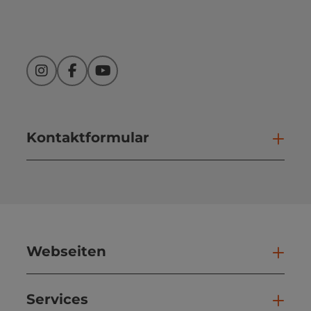
Instagram
Facebook
YouTube
Kontaktformular
Kont
Webseiten
Web
Services
Ser