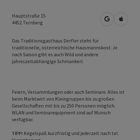
Hauptstraße 15
in Google Map
in Apple
4452
Ternberg
Das Traditionsgasthaus Derfler steht für
traditionelle, österreichische Hausmannskost. Je
nach Saison gibt es auch Wild und andere
jahreszeitabhängige Schmankerl.
Feiern, Versammlungen oder auch Seminare. Alles ist
beim Marktwirt von Kleingruppen bis zu großen
Gesellschaften mit bis zu 250 Personen möglich.
WLAN und Seminarequipment sind auf Wunsch
verfügbar.
TIPP:
Kegelspaß kurzfristig und jederzeit nach tel.
Vereinbarung