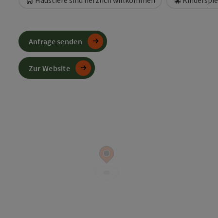
Haustiere sind herzlich willkommen
Kinderspie
Anfrage senden
Zur Website