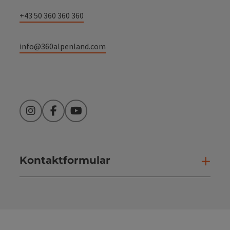
+43 50 360 360 360
info@360alpenland.com
Instagram
Facebook
YouTube
Kontaktformular
Kont