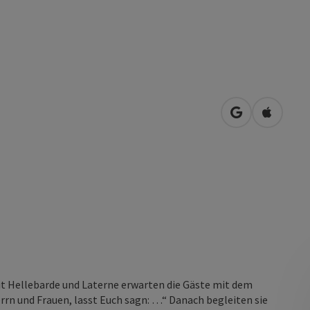
in Google Map
in Apple
it Hellebarde und Laterne erwarten die Gäste mit dem
rn und Frauen, lasst Euch sagn: …“ Danach begleiten sie