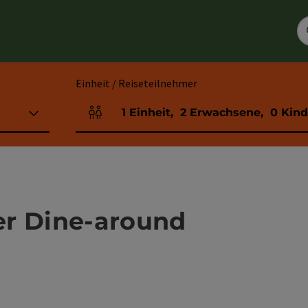
Einheit / Reiseteilnehmer
1
Einheit
,
2
Erwachsene
,
0
Kind
Einheitenanzahl und Personenfelder
er Dine-around