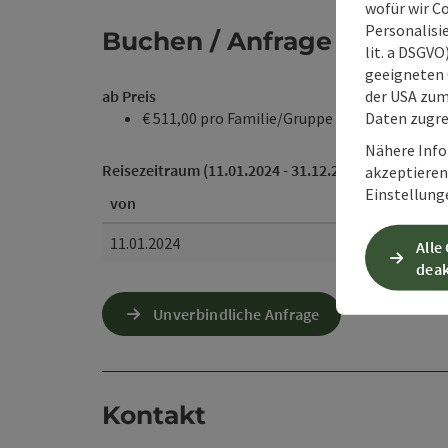
wofür wir C
Personalisie
Buchen / Anfrage
lit. a DSGV
geeigneten 
der USA zu
ab Preis
Daten zugre
€ 511,00 pro Familie/Gruppe
Nähere Info
Reisezeitraum (11.01.2024 - 31.12.2029)
akzeptieren 
Einstellung
von
11.01.2024
Alle
deak
Unverbindliche Anfrage
Kontakt