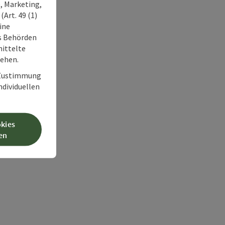
, Marketing,
Art. 49 (1)
ine
ss Behörden
ittelte
tehen.
r Zustimmung
individuellen
okies
en