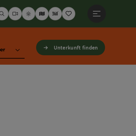
Hauptmenü öffne
Suchen
Webcams
Wetter
Interaktive Karte
360° Panoramen
Merkzettel
Unterkunft finden
er