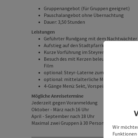
Gruppenangebot (für Gruppen geeignet)
Pauschalangebot ohne Übernachtung
Dauer: 3,50 Stunden
Leistungen
Geführter Rundgang mit dem Nachtwächter
Aufstieg auf den Stadtpfarrkirchenturm
Kurze Vorführung im Steyrer Kripperl
Besuch des mit Kerzen beleuchteten Michaele
Film
optional: Steyr-Laterne zum Mitnehmen
optional: mittelalterliche Musiker im Michae
4-Gänge Menü: Sekt, Vorspeise, Suppe, Haupt
Mögliche Anreisetermine
Jederzeit gegen Voranmeldung
Oktober - März nach 16 Uhr
W
April - September nach 18 Uhr
Maximal zwei Gruppen à 30 Personen gleichzeitig
Wir möchten
Funktionen e