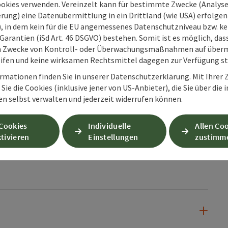
ookies verwenden. Vereinzelt kann für bestimmte Zwecke (Analyse
rung) eine Datenübermittlung in ein Drittland (wie USA) erfolgen (
O), in dem kein für die EU angemessenes Datenschutzniveau bzw. ke
Garantien (iSd Art. 46 DSGVO) bestehen. Somit ist es möglich, da
m Zwecke von Kontroll- oder Überwachungsmaßnahmen auf überm
ifen und keine wirksamen Rechtsmittel dagegen zur Verfügung s
rmationen finden Sie in unserer Datenschutzerklärung. Mit Ihre
Sie die Cookies (inklusive jener von US-Anbieter), die Sie über die 
en selbst verwalten und jederzeit widerrufen können.
bis
31.12.2029
 Cookies
Individuelle
Allen Co
tivieren
Einstellungen
zustimm