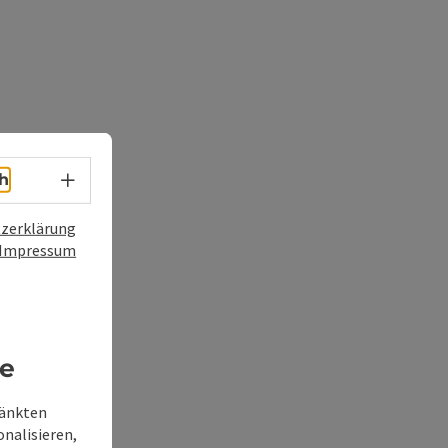
Sprachwahl - Menü öffnen
h
zerklärung
Impressum
re
ränkten
onalisieren,