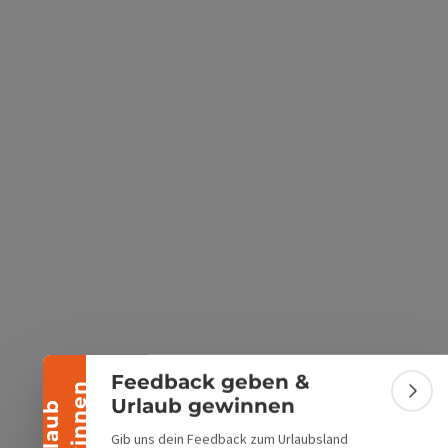
s öffnen
 Maps öffnen
Banner einklappen
Feedback geben &
n
Bann
Urlaub gewinnen
U
r
l
a
u
b
g
e
w
i
n
n
e
Gib uns dein Feedback zum Urlaubsland