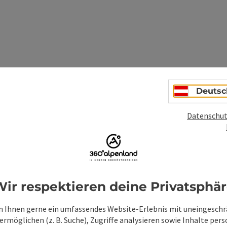
Deutsc
rkeller, alter Gewölbekeller, Vorführung historischer Steyr
Datenschut
lerkeller
speise und Dessert
ir respektieren deine Privatsphä
 Ihnen gerne ein umfassendes Website-Erlebnis mit uneingesch
rmöglichen (z. B. Suche), Zugriffe analysieren sowie Inhalte pers