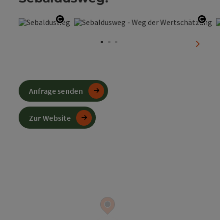
Copyright öffnen
Copy
nächst
Anfrage senden
Zur Website