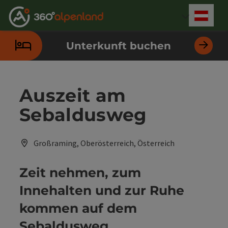
Accesskey
Accesskey
Accesskey
Accesskey
Accesskey
Accesskey
Accesskey
Accesskey
Zum Inhalt
Zur Navigation
Zum Seitenanfang
Zur Kontaktseite
Zur Suche
Zum Impressum
Zu den Hinweisen zur Bedienung der Website
Zur Startseite
[4]
[0]
[7]
[1]
[5]
[3]
[2]
[6]
Deut
Sprach
Unterkunft buchen
Auszeit am
Sebaldusweg
Großraming, Oberösterreich, Österreich
Zeit nehmen, zum
Innehalten und zur Ruhe
kommen auf dem
Sebaldusweg.