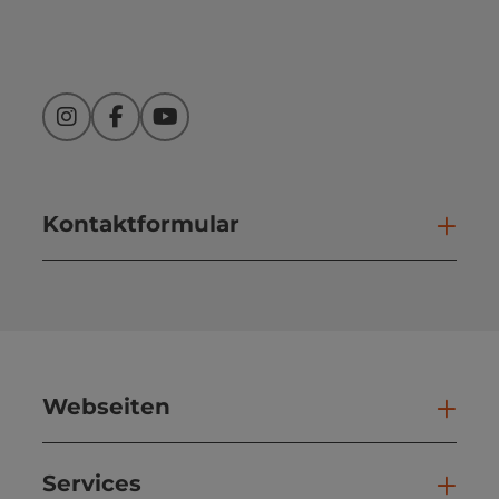
Instagram
Facebook
YouTube
Kontaktformular
Kont
Webseiten
Web
Services
Ser