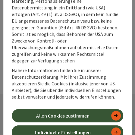
Marketing, Personalisierung) eine
Datenübermittlung in ein Drittland (wie USA)
Warum solltest
erfolgen (Art. 49 (1) lit. a DSGVO), in dem kein für die
du deine
EU angemessenes Datenschutzniveau bzw. keine
geeigneten Garantien (iSd Art. 46 DSGVO) bestehen.
Unterkunft im
Somit ist es möglich, dass Behörden der USA zum
360° Alpenland
Zwecke von Kontroll- oder
frühzeitig
Überwachungsmaßnahmen auf übermittelte Daten
buchen?
zugreifen und keine wirksamen Rechtsmittel
dagegen zur Verfügung stehen.
Nähere Informationen finden Sie in unserer
Datenschutzerklärung. Mit Ihrer Zustimmung
akzeptieren Sie die Cookies (inklusive jener von US-
Anbieter), die Sie über die individuellen Einstellungen
selbst verwalten und jederzeit widerrufen können.
Kontakt
Allen Cookies zustimmen
Individuelle Einstellungen