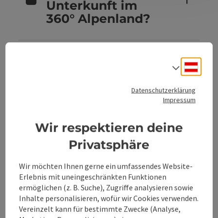
Unterkunft im
360° Alpenland?
Sind Hunde in
Deuts
Sprach
den
Unterkünften im
Datenschutzerklärung
360° Alpenland
Impressum
erlaubt?
Wir respektieren deine
Privatsphäre
Kannst du
Wir möchten Ihnen gerne ein umfassendes Website-
Unterkünfte im
Erlebnis mit uneingeschränkten Funktionen
360° Alpenland
ermöglichen (z. B. Suche), Zugriffe analysieren sowie
direkt buchen?
Inhalte personalisieren, wofür wir Cookies verwenden.
Vereinzelt kann für bestimmte Zwecke (Analyse,