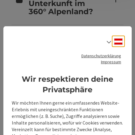
Unterkunft im
360° Alpenland?
Sind Hunde in
Deuts
Sprach
den
Unterkünften im
Datenschutzerklärung
360° Alpenland
Impressum
erlaubt?
Wir respektieren deine
Privatsphäre
Kannst du
Wir möchten Ihnen gerne ein umfassendes Website-
Unterkünfte im
Erlebnis mit uneingeschränkten Funktionen
360° Alpenland
ermöglichen (z. B. Suche), Zugriffe analysieren sowie
direkt buchen?
Inhalte personalisieren, wofür wir Cookies verwenden.
Vereinzelt kann für bestimmte Zwecke (Analyse,