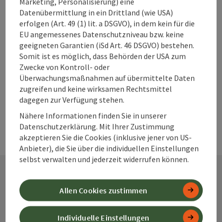
Marketing, Personalisierung) eine
Datenübermittlung in ein Drittland (wie USA)
Warum solltest
erfolgen (Art. 49 (1) lit. a DSGVO), in dem kein für die
du deine
EU angemessenes Datenschutzniveau bzw. keine
geeigneten Garantien (iSd Art. 46 DSGVO) bestehen.
Unterkunft im
Somit ist es möglich, dass Behörden der USA zum
360° Alpenland
Zwecke von Kontroll- oder
frühzeitig
Überwachungsmaßnahmen auf übermittelte Daten
buchen?
zugreifen und keine wirksamen Rechtsmittel
dagegen zur Verfügung stehen.
Nähere Informationen finden Sie in unserer
Datenschutzerklärung. Mit Ihrer Zustimmung
akzeptieren Sie die Cookies (inklusive jener von US-
Anbieter), die Sie über die individuellen Einstellungen
selbst verwalten und jederzeit widerrufen können.
Kontakt
Allen Cookies zustimmen
Individuelle Einstellungen