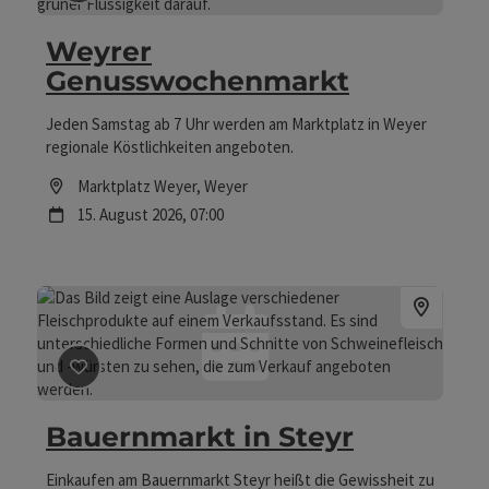
Weyrer
Genusswochenmarkt
Jeden Samstag ab 7 Uhr werden am Marktplatz in Weyer
regionale Köstlichkeiten angeboten.
Location
Marktplatz Weyer
, Weyer
Nächster Termin
15.
August
2026
,
07:00
Beitrag merken
: Bauernmarkt in Steyr
Bauernmarkt in Steyr
Einkaufen am Bauernmarkt Steyr heißt die Gewissheit zu