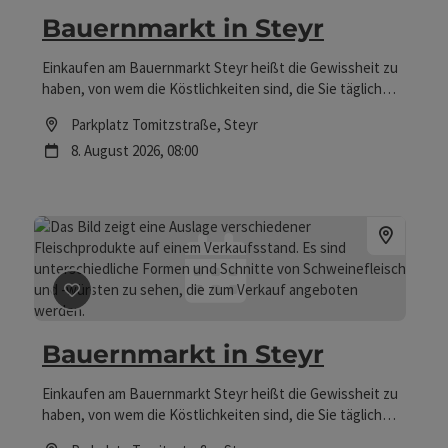
Bauernmarkt in Steyr
Einkaufen am Bauernmarkt Steyr heißt die Gewissheit zu
haben, von wem die Köstlichkeiten sind, die Sie täglich
essen. Bei den Anbietern können Sie direkt an der Quelle
Location
Parkplatz Tomitzstraße
, Steyr
gustieren, verkosten und ohne Unsicherheit und
Nächster Termin
8.
August
2026
,
08:00
Zwischenhändler einkaufen. Am Bauernmarkt Steyr
erhalten Sie ausschließlich Produkte, die mit viel Liebe
und Sorgfalt hergestellt wurden. Deren Qualität
garantieren regelmäßig durchgeführte Kontrollen. Die
Produktvielfalt reicht von Fleisch- und Wurstwaren,
Milchprodukten, Fruchtsäften, Most, Wein, Edelbränden
bis hin zu leckeren Köstlichkeiten wie frischen
Beitrag merken
: Bauernmarkt in Steyr
Mehlspeisen uvm. Informationen
https://www.bauernmarkt-steyr.at
Bauernmarkt in Steyr
Einkaufen am Bauernmarkt Steyr heißt die Gewissheit zu
haben, von wem die Köstlichkeiten sind, die Sie täglich
essen. Bei den Anbietern können Sie direkt an der Quelle