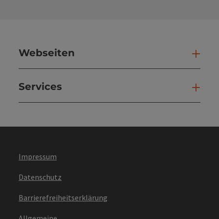
Webseiten
Web
Services
Ser
Impressum
Datenschutz
Barrierefreiheitserklärung
Allgemeine