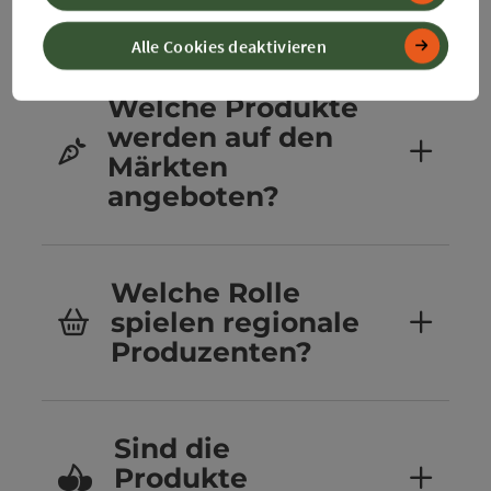
statt?
Alle Cookies deaktivieren
Welche Produkte
werden auf den
Märkten
angeboten?
Welche Rolle
spielen regionale
Produzenten?
Sind die
Produkte