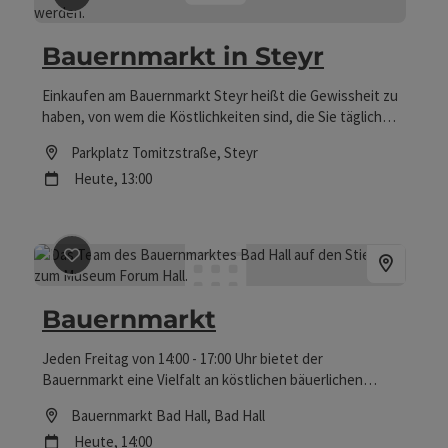
Bauernmarkt in Steyr
Einkaufen am Bauernmarkt Steyr heißt die Gewissheit zu
haben, von wem die Köstlichkeiten sind, die Sie täglich
essen. Bei den Anbietern können Sie direkt an der Quelle
Location
Parkplatz Tomitzstraße
, Steyr
gustieren, verkosten und ohne Unsicherheit und
Nächster Termin
Heute,
13:00
Zwischenhändler einkaufen. Am Bauernmarkt Steyr
erhalten Sie ausschließlich Produkte, die mit viel Liebe
und Sorgfalt hergestellt wurden. Deren Qualität
garantieren regelmäßig durchgeführte Kontrollen. Die
Beitrag merken
: Bauernmarkt
Produktvielfalt reicht von Fleisch- und Wurstwaren,
Milchprodukten, Fruchtsäften, Most, Wein, Edelbränden
bis hin zu leckeren Köstlichkeiten wie frischen
Bauernmarkt
Mehlspeisen uvm. Informationen
https://www.bauernmarkt-steyr.at
Jeden Freitag von 14:00 - 17:00 Uhr bietet der
Bauernmarkt eine Vielfalt an köstlichen bäuerlichen
Produkten an. | Veranstaltungsort: Eduard-Bach-Straße
Location
Bauernmarkt Bad Hall
, Bad Hall
| Informationen: Bauernmarkt Bad Hall M: +43 676 7897925
Nächster Termin
Heute,
14:00