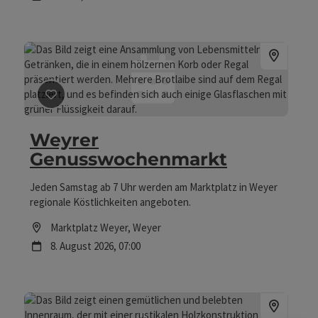
Beitrag merken
: Weyrer Genusswochenmarkt
Weyrer
Genusswochenmarkt
Jeden Samstag ab 7 Uhr werden am Marktplatz in Weyer
regionale Köstlichkeiten angeboten.
Location
Marktplatz Weyer
, Weyer
Nächster Termin
8.
August
2026
,
07:00