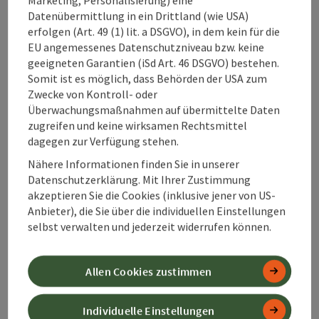
15.
August
2026
,
08:00
Samstag statt, aufgrund der aktuellen Bestimmungen hat
Datenübermittlung in ein Drittland (wie USA)
das Gasthaus Schröcker geschlossen.
erfolgen (Art. 49 (1) lit. a DSGVO), in dem kein für die
EU angemessenes Datenschutzniveau bzw. keine
Seite zurück
Seite 
1
…
27
geeigneten Garantien (iSd Art. 46 DSGVO) bestehen.
Somit ist es möglich, dass Behörden der USA zum
Zwecke von Kontroll- oder
Überwachungsmaßnahmen auf übermittelte Daten
zugreifen und keine wirksamen Rechtsmittel
dagegen zur Verfügung stehen.
Wissenswertes zu den
Nähere Informationen finden Sie in unserer
Wochenmärkten:
Datenschutzerklärung. Mit Ihrer Zustimmung
akzeptieren Sie die Cookies (inklusive jener von US-
Anbieter), die Sie über die individuellen Einstellungen
selbst verwalten und jederzeit widerrufen können.
Wann finden die
Wochenmärkte
Allen Cookies zustimmen
im
360° Alpenland
Individuelle Einstellungen