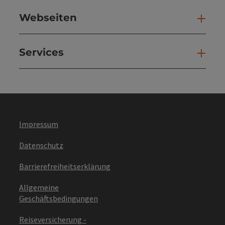
Webseiten
Web
Services
Ser
Impressum
Datenschutz
Barrierefreiheitserklärung
Allgemeine
Geschäftsbedingungen
Reiseversicherung -