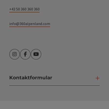
+43 50 360 360 360
info@360alpenland.com
Instagram
Facebook
YouTube
Kontaktformular
Kont