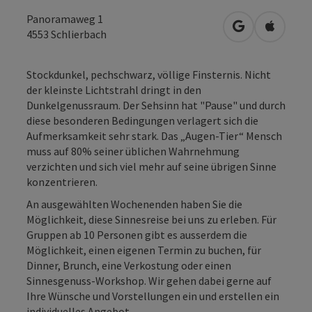
Panoramaweg 1
in Google Map
in Apple
4553
Schlierbach
Stockdunkel, pechschwarz, völlige Finsternis. Nicht
der kleinste Lichtstrahl dringt in den
Dunkelgenussraum. Der Sehsinn hat "Pause" und durch
diese besonderen Bedingungen verlagert sich die
Aufmerksamkeit sehr stark. Das „Augen-Tier“ Mensch
muss auf 80% seiner üblichen Wahrnehmung
verzichten und sich viel mehr auf seine übrigen Sinne
konzentrieren.
An ausgewählten Wochenenden haben Sie die
Möglichkeit, diese Sinnesreise bei uns zu erleben. Für
Gruppen ab 10 Personen gibt es ausserdem die
Möglichkeit, einen eigenen Termin zu buchen, für
Dinner, Brunch, eine Verkostung oder einen
Sinnesgenuss-Workshop. Wir gehen dabei gerne auf
Ihre Wünsche und Vorstellungen ein und erstellen ein
individuelles Angebot.