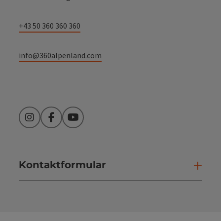
+43 50 360 360 360
info@360alpenland.com
Instagram
Facebook
YouTube
Kontaktformular
Kont