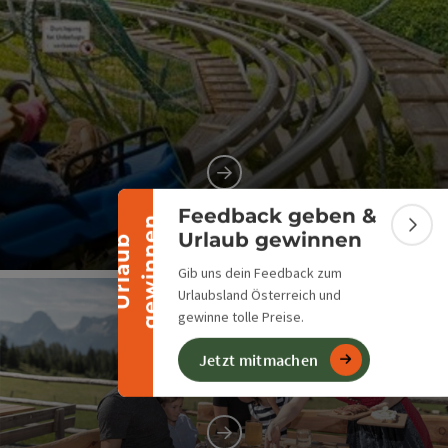
Banner einklappen
Ausflugsziele
Feedback geben &
n
Bann
Urlaub gewinnen
U
r
l
a
u
b
g
e
w
i
n
n
e
Co
Gib uns dein Feedback zum
Urlaubsland Österreich und
gewinne tolle Preise.
Jetzt mitmachen