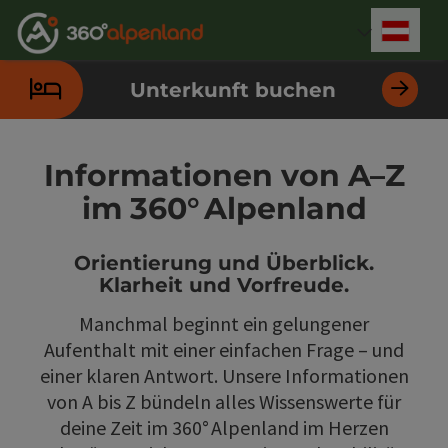
Accesskey
Accesskey
Accesskey
Accesskey
Accesskey
Accesskey
Accesskey
Accesskey
Zum Inhalt
Zur Navigation
Zum Seitenanfang
Zur Kontaktseite
Zur Suche
Zum Impressum
Zu den Hinweisen zur Bedienung der Website
Zur Startseite
[4]
[0]
[7]
[1]
[5]
[3]
[2]
[6]
Deut
Sprach
Unterkunft buchen
Informationen von A–Z
im 360° Alpenland
Orientierung und Überblick.
Klarheit und Vorfreude.
Manchmal beginnt ein gelungener
Aufenthalt mit einer einfachen Frage – und
einer klaren Antwort. Unsere Informationen
von A bis Z bündeln alles Wissenswerte für
deine Zeit im 360° Alpenland im Herzen