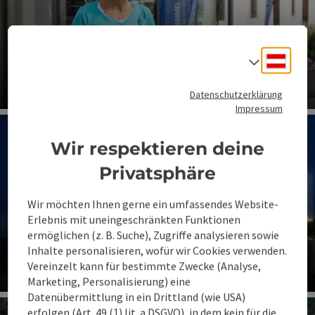
Deuts
Sprach
Kunst & Kultur
Datenschutzerklärung
Co
Impressum
Wir respektieren deine
Privatsphäre
Wir möchten Ihnen gerne ein umfassendes Website-
Erlebnis mit uneingeschränkten Funktionen
ermöglichen (z. B. Suche), Zugriffe analysieren sowie
Inhalte personalisieren, wofür wir Cookies verwenden.
Infrastruktur A-Z
Vereinzelt kann für bestimmte Zwecke (Analyse,
Marketing, Personalisierung) eine
Co
Datenübermittlung in ein Drittland (wie USA)
erfolgen (Art. 49 (1) lit. a DSGVO), in dem kein für die