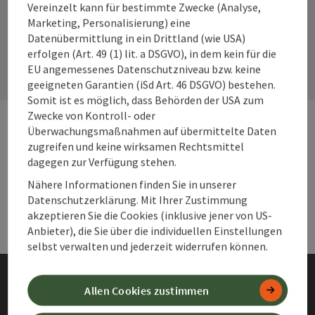
Vereinzelt kann für bestimmte Zwecke (Analyse,
Marketing, Personalisierung) eine
Kontaktformular
Datenübermittlung in ein Drittland (wie USA)
Kont
erfolgen (Art. 49 (1) lit. a DSGVO), in dem kein für die
EU angemessenes Datenschutzniveau bzw. keine
geeigneten Garantien (iSd Art. 46 DSGVO) bestehen.
Somit ist es möglich, dass Behörden der USA zum
Zwecke von Kontroll- oder
Überwachungsmaßnahmen auf übermittelte Daten
zugreifen und keine wirksamen Rechtsmittel
Webseiten
Web
dagegen zur Verfügung stehen.
Nähere Informationen finden Sie in unserer
Services
Ser
Datenschutzerklärung. Mit Ihrer Zustimmung
akzeptieren Sie die Cookies (inklusive jener von US-
Anbieter), die Sie über die individuellen Einstellungen
selbst verwalten und jederzeit widerrufen können.
Allen Cookies zustimmen
Impressum