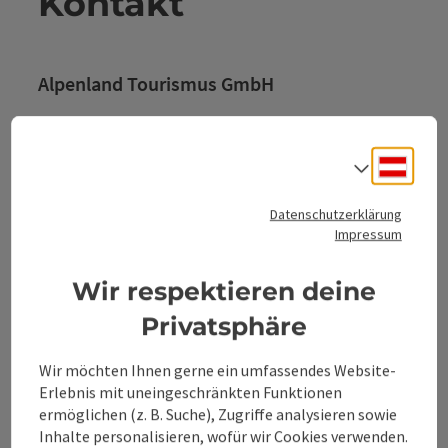
Kontakt
Alpenland Tourismus GmbH
Bahnhofstraße 2
4580 Windischgarsten
Deuts
Sprach
+43 50 360 360 360
Datenschutzerklärung
Impressum
info@360alpenland.com
Wir respektieren deine
Privatsphäre
Wir möchten Ihnen gerne ein umfassendes Website-
Erlebnis mit uneingeschränkten Funktionen
Instagram
Facebook
YouTube
ermöglichen (z. B. Suche), Zugriffe analysieren sowie
Inhalte personalisieren, wofür wir Cookies verwenden.