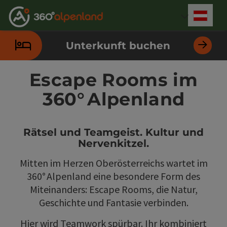
Accesskey
Accesskey
Accesskey
Accesskey
Accesskey
Accesskey
Accesskey
Accesskey
Zum Inhalt
Zur Navigation
Zum Seitenanfang
Zur Kontaktseite
Zur Suche
Zum Impressum
Zu den Hinweisen zur Bedienung der Website
Zur Startseite
[4]
[0]
[7]
[1]
[5]
[3]
[2]
[6]
Deut
Sprach
Unterkunft buchen
Escape Rooms im
360° Alpenland
Rätsel und Teamgeist. Kultur und
Nervenkitzel.
Mitten im Herzen Oberösterreichs wartet im
360° Alpenland eine besondere Form des
Miteinanders: Escape Rooms, die Natur,
Geschichte und Fantasie verbinden.
Hier wird Teamwork spürbar. Ihr kombiniert