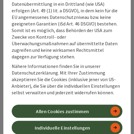
Datenübermittlung in ein Drittland (wie USA)
auf den Kopf gestellt (ab 6 Jahre) | 1 – 6 Personen |
Alpenland Tourismus GmbH
erfolgen (Art. 49 (1) lit. a DSGVO), in dem kein für die
wetterabhängig | mehr Zeit einplanen Der Alchimist (ab 12
EU angemessenes Datenschutzniveau bzw. keine
Jahre) | 2 – 6 Personen | wetterabhängig | mehr Zeit
Bahnhofstraße 2
einplanen Ihr seid eine Gruppe von Skeptikern, die
geeigneten Garantien (iSd Art. 46 DSGVO) bestehen.
4580 Windischgarsten
Geschichten über paranormale Phänomene widerlegt, und
Somit ist es möglich, dass Behörden der USA zum
habt von den Vorfällen im Hotelzimmer "1408" gehört.
Zwecke von Kontroll- oder
Dass angeblich alle Gäste, die in dieses Zimmer
Überwachungsmaßnahmen auf übermittelte Daten
+43 50 360 360 360
eingecheckt haben, nach 60 Minuten zu Tode kamen, hat
zugreifen und keine wirksamen Rechtsmittel
euer Interesse geweckt. Doch dieses Mal ist es anderes...
dagegen zur Verfügung stehen.
Ihr checkt ein, die Tür wird hinter euch verschlossen und
info@360alpenland.com
Nähere Informationen finden Sie in unserer
ihr habt eine Stunde Zeit, um zu entkommen, sonst
Datenschutzerklärung. Mit Ihrer Zustimmung
landen auch eure Namen auf die Liste der in diesem
akzeptieren Sie die Cookies (inklusive jener von US-
Zimmer Verstorbenen. Wir sind leicht zu finden! Von der
Anbieter), die Sie über die individuellen Einstellungen
Autobahnabfahrt Klaus rechts auf die B138 fahren -
selbst verwalten und jederzeit widerrufen können.
Pyhrnpassbundesstraße Richtung Micheldorf. Nach rund 2
Kilometern direkt nach dem Fliesenhändler links abbiegen.
(Schilder: "Schön für Besondere Menschen" und
Instagram
Facebook
YouTube
"Minigolf") Nach 100 Metern befindet sich das Ziel.
Allen Cookies zustimmen
Individuelle Einstellungen
Kontaktformular