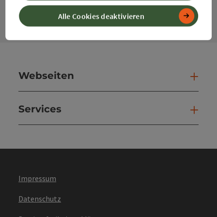
Kont
Alle Cookies deaktivieren
Webseiten
Web
Services
Ser
Impressum
Datenschutz