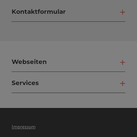
Kontaktformular
Kont
Webseiten
Web
Services
Ser
Impressum