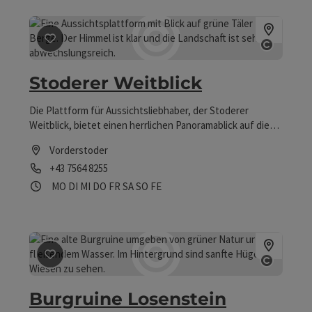
man die Himmelsobjekte auch live auf einem großen
Flatscreen sehen kann, werden gerne auch Fragen zum
Thema beantwortet.
Beitrag merken
: Stoderer Weitblick
Copyri
Stoderer Weitblick
Die Plattform für Aussichtsliebhaber, der Stoderer
Weitblick, bietet einen herrlichen Panoramablick auf die
Natur und die umliegende Bergwelt von Pyhrn-Priel.
Vorderstoder
Telefon
+43 7564 8255
Öffnungszeiten
Montag geöffnet
Dienstag geöffnet
Mittwoch geöffnet
Donnerstag geöffnet
Freitag geöffnet
Samstag geöffnet
Sonntag geöffnet
Feiertag geöffnet
MO
DI
MI
DO
FR
SA
SO
FE
Beitrag merken
: Burgruine Losenstein
Copyri
Burgruine Losenstein