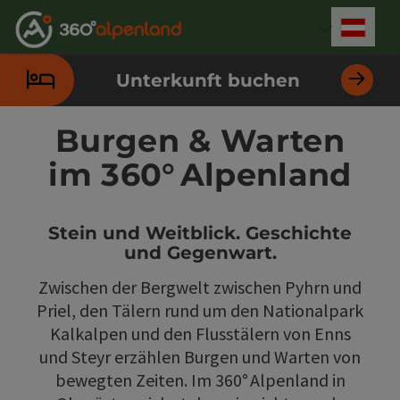
Accesskey
Accesskey
Accesskey
Accesskey
Accesskey
Accesskey
Accesskey
Accesskey
Zum Inhalt
Zur Navigation
Zum Seitenanfang
Zur Kontaktseite
Zur Suche
Zum Impressum
Zu den Hinweisen zur Bedienung der Website
Zur Startseite
[4]
[0]
[7]
[1]
[5]
[3]
[2]
[6]
Deut
Sprach
Unterkunft buchen
Burgen & Warten
im 360° Alpenland
Stein und Weitblick. Geschichte
und Gegenwart.
Zwischen der Bergwelt zwischen Pyhrn und
Priel, den Tälern rund um den Nationalpark
Kalkalpen und den Flusstälern von Enns
und Steyr erzählen Burgen und Warten von
bewegten Zeiten. Im 360° Alpenland in