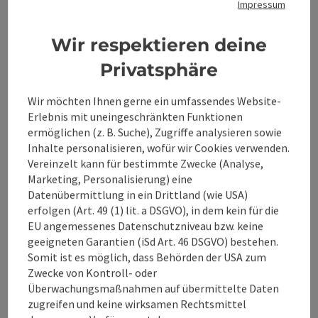
Impressum
Schloss Trautenfels -
Universalmuseum
Wir respektieren deine
Joanneum
Privatsphäre
Schloss Trautenfels thront auf einem Felssporn am Fuße
Wir möchten Ihnen gerne ein umfassendes Website-
des Grimmings.
Erlebnis mit uneingeschränkten Funktionen
Stainach-Pürgg
ermöglichen (z. B. Suche), Zugriffe analysieren sowie
Telefon
+43 3682 22233
Inhalte personalisieren, wofür wir Cookies verwenden.
Vereinzelt kann für bestimmte Zwecke (Analyse,
Öffnungszeiten
Montag geöffnet
Dienstag geöffnet
Mittwoch geöffnet
Donnerstag geöffnet
Freitag geöffnet
Samstag geöffnet
Sonntag geöffnet
Feiertag geöffnet
MO
DI
MI
DO
FR
SA
SO
FE
Marketing, Personalisierung) eine
Datenübermittlung in ein Drittland (wie USA)
erfolgen (Art. 49 (1) lit. a DSGVO), in dem kein für die
EU angemessenes Datenschutzniveau bzw. keine
Beitrag merken
: Kalvarienberg Kirche
Copyri
geeigneten Garantien (iSd Art. 46 DSGVO) bestehen.
Somit ist es möglich, dass Behörden der USA zum
Zwecke von Kontroll- oder
Kalvarienberg Kirche
Überwachungsmaßnahmen auf übermittelte Daten
zugreifen und keine wirksamen Rechtsmittel
Die Kalvarienberg Kirche bietet Ihnen eine wunderschöne