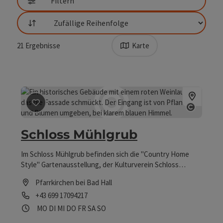
Filtern
Sortierung
21
Ergebnisse
Karte
Beitrag merken
: Schloss Mühlgrub
Copyri
Schloss Mühlgrub
Im Schloss Mühlgrub befinden sich die "Country Home
Style" Gartenausstellung, der Kulturverein Schloss
Mühlgrub, das mediterrane Restaurant Castello sowie der
Pfarrkirchen bei Bad Hall
Friseur "Rapunzel & Rübezahl".
Telefon
+43 699 17094217
Öffnungszeiten
Montag geöffnet
Dienstag geöffnet
Mittwoch geöffnet
Donnerstag geöffnet
Freitag geöffnet
Samstag geöffnet
Sonntag geöffnet
MO
DI
MI
DO
FR
SA
SO