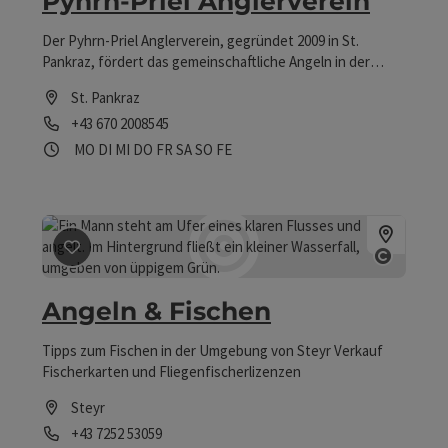
Pyhrn-Priel Anglerverein
Der Pyhrn-Priel Anglerverein, gegründet 2009 in St.
Pankraz, fördert das gemeinschaftliche Angeln in der
Pyhrn-Priel Region und darüber hinaus. Ob Anfänger oder
St. Pankraz
Profi, Raubfisch-, Karpfen- oder Fliegenfischer – alle sind
Telefon
+43 670 2008545
willkommen.
Öffnungszeiten
Montag geöffnet
Dienstag geöffnet
Mittwoch geöffnet
Donnerstag geöffnet
Freitag geöffnet
Samstag geöffnet
Sonntag geöffnet
Feiertag geöffnet
MO
DI
MI
DO
FR
SA
SO
FE
Beitrag merken
: Angeln & Fischen
Copyri
Angeln & Fischen
Tipps zum Fischen in der Umgebung von Steyr Verkauf
Fischerkarten und Fliegenfischerlizenzen
Steyr
Telefon
+43 7252 53059