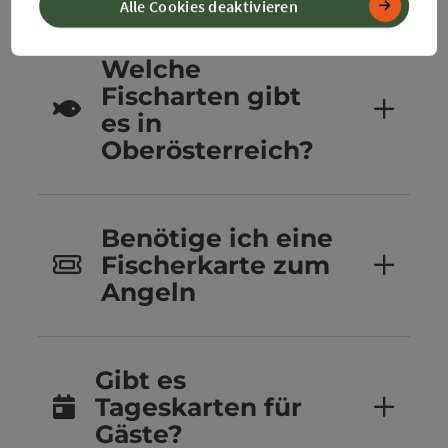
Alle Cookies deaktivieren
Welche
Fischarten gibt
es in
Oberösterreich?
Benötige ich eine
Fischerkarte zum
Angeln
Gibt es
Tageskarten für
Gäste?