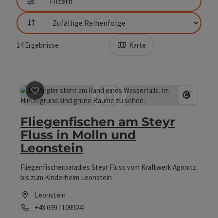
Filtern
Sortierung
14
Ergebnisse
Karte
Beitrag merken
: Fliegenfischen am Steyr Fluss in Mol
Copyri
Fliegenfischen am Steyr
Fluss in Molln und
Leonstein
Fliegenfischerparadies Steyr Fluss vom Kraftwerk Agonitz
bis zum Kinderheim Leonstein
Leonstein
Telefon
+43 699 11099241