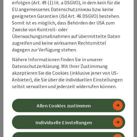
erfolgen (Art. 49 (1) lit. a DSGVO), in dem kein für die
Öffnungszeiten
Montag geöffnet
Dienstag geöffnet
Mittwoch geöffnet
Donnerstag geöffnet
Freitag geöffnet
Samstag geöffnet
Sonntag geöffnet
Feiertag geöffnet
MO
DI
MI
DO
FR
SA
SO
FE
EU angemessenes Datenschutzniveau bzw. keine
geeigneten Garantien (iSd Art. 46 DSGVO) bestehen.
Somit ist es möglich, dass Behörden der USA zum
Zwecke von Kontroll- oder
Seite zurück
Seite 
1
2
Überwachungsmaßnahmen auf übermittelte Daten
zugreifen und keine wirksamen Rechtsmittel
dagegen zur Verfügung stehen.
Nähere Informationen finden Sie in unserer
Datenschutzerklärung. Mit Ihrer Zustimmung
Antworten rund ums
akzeptieren Sie die Cookies (inklusive jener von US-
Angeln & Fischen:
Anbieter), die Sie über die individuellen Einstellungen
selbst verwalten und jederzeit widerrufen können.
Allen Cookies zustimmen
Wo kann man im
360° Alpenland
Individuelle Einstellungen
angeln?