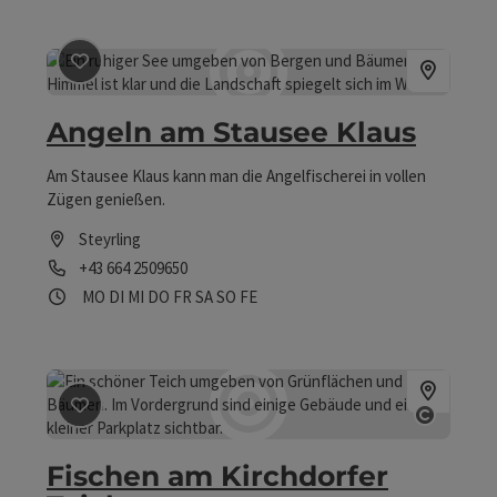
Öffnungszeiten
Beitrag merken
: Angeln am Stausee Klaus
Angeln am Stausee Klaus
Am Stausee Klaus kann man die Angel­fischerei in vollen
Zügen genießen.
Steyrling
Telefon
+43 664 2509650
Öffnungszeiten
Montag geöffnet
Dienstag geöffnet
Mittwoch geöffnet
Donnerstag geöffnet
Freitag geöffnet
Samstag geöffnet
Sonntag geöffnet
Feiertag geöffnet
MO
DI
MI
DO
FR
SA
SO
FE
Beitrag merken
: Fischen am Kirchdorfer Teich
Copyri
Fischen am Kirchdorfer