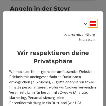
Angeln in der Steyr
Die Steyr entspringt in Hinterstoder und hat mit ihren
Deuts
Zuflüssen hervorragende Wasserqualität. Sie ist als gutes
Sprach
Salmonidengewässer (Bachforellen) zu bezeichnen.
Hinterstoder
Datenschutzerklärung
Telefon
+43 7564 5263
Impressum
Öffnungszeiten
Montag geöffnet
Dienstag geöffnet
Mittwoch geöffnet
Donnerstag geöffnet
Freitag geöffnet
Samstag geöffnet
Sonntag geöffnet
Feiertag geöffnet
MO
DI
MI
DO
FR
SA
SO
FE
Wir respektieren deine
Privatsphäre
Beitrag merken
: Angeln im Schafferteich
Copyri
Wir möchten Ihnen gerne ein umfassendes Website-
Angeln im Schafferteich
Erlebnis mit uneingeschränkten Funktionen
ermöglichen (z. B. Suche), Zugriffe analysieren sowie
Der Schafferteich in Vorderstoder beinhaltet einen
Inhalte personalisieren, wofür wir Cookies verwenden.
hervorragenden Karpfen- und Hechtbestand.
Vereinzelt kann für bestimmte Zwecke (Analyse,
Marketing, Personalisierung) eine
Hinterstoder
Datenübermittlung in ein Drittland (wie USA)
Telefon
+43 7564 5245