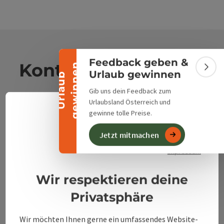
Banner einklappen
Feedback geben &
Kontakt
n
Bann
Urlaub gewinnen
U
r
l
a
u
b
g
e
w
i
n
n
e
Gib uns dein Feedback zum
Urlaubsland Österreich und
Alpenland Tourismus GmbH
gewinne tolle Preise.
Deuts
Sprach
Bahnhofstraße 2
Jetzt mitmachen
Datenschutzerklärung
4580 Windischgarsten
Impressum
+43 50 360 360 360
Wir respektieren deine
Privatsphäre
info@360alpenland.com
Wir möchten Ihnen gerne ein umfassendes Website-