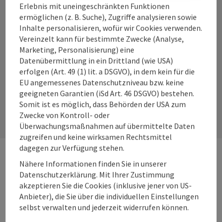
Erlebnis mit uneingeschränkten Funktionen
ermöglichen (z. B. Suche), Zugriffe analysieren sowie
Inhalte personalisieren, wofür wir Cookies verwenden.
Vereinzelt kann für bestimmte Zwecke (Analyse,
Instagram
Facebook
YouTube
Marketing, Personalisierung) eine
Datenübermittlung in ein Drittland (wie USA)
erfolgen (Art. 49 (1) lit. a DSGVO), in dem kein für die
EU angemessenes Datenschutzniveau bzw. keine
Kontaktformular
geeigneten Garantien (iSd Art. 46 DSGVO) bestehen.
Somit ist es möglich, dass Behörden der USA zum
Kont
Zwecke von Kontroll- oder
Überwachungsmaßnahmen auf übermittelte Daten
zugreifen und keine wirksamen Rechtsmittel
dagegen zur Verfügung stehen.
Nähere Informationen finden Sie in unserer
Webseiten
Web
Datenschutzerklärung. Mit Ihrer Zustimmung
akzeptieren Sie die Cookies (inklusive jener von US-
Anbieter), die Sie über die individuellen Einstellungen
Services
Ser
selbst verwalten und jederzeit widerrufen können.