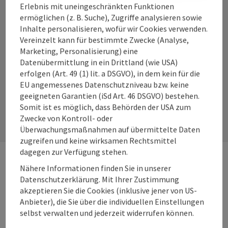
Erlebnis mit uneingeschränkten Funktionen
ermöglichen (z. B. Suche), Zugriffe analysieren sowie
Inhalte personalisieren, wofür wir Cookies verwenden.
Vereinzelt kann für bestimmte Zwecke (Analyse,
Instagram
Facebook
YouTube
Marketing, Personalisierung) eine
Datenübermittlung in ein Drittland (wie USA)
erfolgen (Art. 49 (1) lit. a DSGVO), in dem kein für die
EU angemessenes Datenschutzniveau bzw. keine
Kontaktformular
geeigneten Garantien (iSd Art. 46 DSGVO) bestehen.
Somit ist es möglich, dass Behörden der USA zum
Kont
Zwecke von Kontroll- oder
Überwachungsmaßnahmen auf übermittelte Daten
zugreifen und keine wirksamen Rechtsmittel
dagegen zur Verfügung stehen.
Nähere Informationen finden Sie in unserer
Webseiten
Web
Datenschutzerklärung. Mit Ihrer Zustimmung
akzeptieren Sie die Cookies (inklusive jener von US-
Anbieter), die Sie über die individuellen Einstellungen
Services
Ser
selbst verwalten und jederzeit widerrufen können.