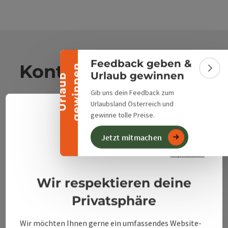
Banner einklappen
Feedback geben &
Kontakt
n
Bann
Urlaub gewinnen
U
r
l
a
u
b
g
e
w
i
n
n
e
Gib uns dein Feedback zum
Urlaubsland Österreich und
Alpenland Tourismus GmbH
gewinne tolle Preise.
Deuts
Sprach
Bahnhofstraße 2
Jetzt mitmachen
Datenschutzerklärung
4580 Windischgarsten
Impressum
+43 50 360 360 360
Wir respektieren deine
Privatsphäre
info@360alpenland.com
Wir möchten Ihnen gerne ein umfassendes Website-