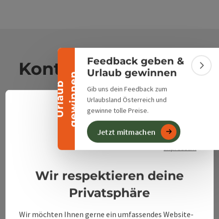
Banner einklappen
Feedback geben &
Kontakt
Bann
Urlaub gewinnen
n
U
r
l
a
u
b
g
e
w
i
n
n
e
Gib uns dein Feedback zum
Urlaubsland Österreich und
Alpenland Tourismus GmbH
gewinne tolle Preise.
Deuts
Sprach
Bahnhofstraße 2
Jetzt mitmachen
Datenschutzerklärung
4580 Windischgarsten
Impressum
+43 50 360 360 360
Wir respektieren deine
Privatsphäre
info@360alpenland.com
Wir möchten Ihnen gerne ein umfassendes Website-