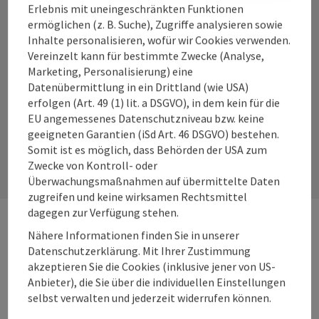
Erlebnis mit uneingeschränkten Funktionen
ermöglichen (z. B. Suche), Zugriffe analysieren sowie
Inhalte personalisieren, wofür wir Cookies verwenden.
Vereinzelt kann für bestimmte Zwecke (Analyse,
Instagram
Facebook
YouTube
Marketing, Personalisierung) eine
Datenübermittlung in ein Drittland (wie USA)
erfolgen (Art. 49 (1) lit. a DSGVO), in dem kein für die
EU angemessenes Datenschutzniveau bzw. keine
Kontaktformular
geeigneten Garantien (iSd Art. 46 DSGVO) bestehen.
Somit ist es möglich, dass Behörden der USA zum
Kont
Zwecke von Kontroll- oder
Überwachungsmaßnahmen auf übermittelte Daten
zugreifen und keine wirksamen Rechtsmittel
dagegen zur Verfügung stehen.
Nähere Informationen finden Sie in unserer
Webseiten
Web
Datenschutzerklärung. Mit Ihrer Zustimmung
akzeptieren Sie die Cookies (inklusive jener von US-
Anbieter), die Sie über die individuellen Einstellungen
Services
Ser
selbst verwalten und jederzeit widerrufen können.