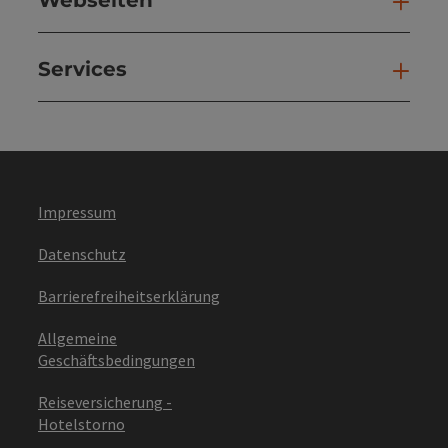
Webseiten
Web
Services
Ser
Impressum
Datenschutz
Barrierefreiheitserklärung
Allgemeine
Geschäftsbedingungen
Reiseversicherung -
Hotelstorno