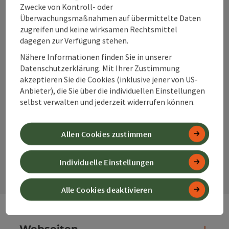
+43 50 360 360 360
Zwecke von Kontroll- oder
Überwachungsmaßnahmen auf übermittelte Daten
zugreifen und keine wirksamen Rechtsmittel
info@360alpenland.com
dagegen zur Verfügung stehen.
Nähere Informationen finden Sie in unserer
Datenschutzerklärung. Mit Ihrer Zustimmung
akzeptieren Sie die Cookies (inklusive jener von US-
Anbieter), die Sie über die individuellen Einstellungen
Instagram
Facebook
YouTube
selbst verwalten und jederzeit widerrufen können.
Allen Cookies zustimmen
Kontaktformular
Kont
Individuelle Einstellungen
Alle Cookies deaktivieren