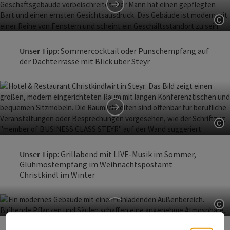
harry's home
Co
Steyr
Unser Tipp
: Sommercocktail oder Punschempfang auf
der Dachterrasse mit Blick über Steyr
Hotel Christkindlwirt
Co
Steyr
Unser Tipp
: Grillabend mit LIVE-Musik im Sommer,
Glühmostempfang im Weihnachtspostamt
Christkindl im Winter
Co
Hotel Juwel