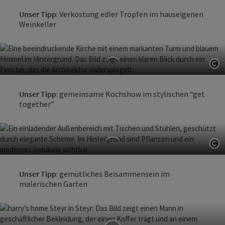
Dormero MaHo Steyr
Unser Tipp
: Verkostung edler Tropfen im hauseigenen
Weinkeller
Steyr
Co
Stadthotel Styria
Unser Tipp
: gemeinsame Kochshow im stylischen “get
together”
Steyr
Co
Parkhotel Styria
Unser Tipp
: gemütliches Beisammensein im
malerischen Garten
Steyr