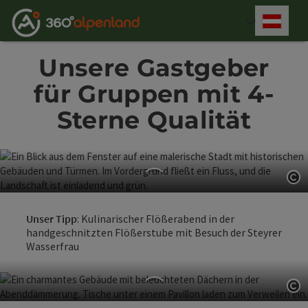
Accesskey
Accesskey
Accesskey
Accesskey
Accesskey
Accesskey
Accesskey
Accesskey
Zum Inhalt
Zur Navigation
Zum Seitenanfang
Zur Kontaktseite
Zur Suche
Zum Impressum
Zu den Hinweisen zur Bedienung der Website
Zur Startseite
[4]
[0]
[7]
[1]
[5]
[3]
[2]
[6]
Deut
Sprach
Unsere Gastgeber
für Gruppen mit 4-
Sterne Qualität
Co
Hotel Minichmayr
Unser Tipp
: Kulinarischer Flößerabend in der
handgeschnitzten Flößerstube mit Besuch der Steyrer
Steyr
Wasserfrau
Co