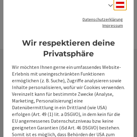
Unser Tipp
: regionale Spezialitäten-Küche mit
Deuts
Sprach
Weinbegleitung im gemütlichen Ambiente
Gaflenz
Datenschutzerklärung
Impressum
Wir respektieren deine
Privatsphäre
Wir möchten Ihnen gerne ein umfassendes Website-
Kontakt
Erlebnis mit uneingeschränkten Funktionen
ermöglichen (z. B. Suche), Zugriffe analysieren sowie
Inhalte personalisieren, wofür wir Cookies verwenden.
Vereinzelt kann für bestimmte Zwecke (Analyse,
Alpenland Tourismus GmbH
Marketing, Personalisierung) eine
Datenübermittlung in ein Drittland (wie USA)
Bahnhofstraße 2
erfolgen (Art. 49 (1) lit. a DSGVO), in dem kein für die
4580 Windischgarsten
EU angemessenes Datenschutzniveau bzw. keine
geeigneten Garantien (iSd Art. 46 DSGVO) bestehen.
Somit ist es möglich, dass Behörden der USA zum