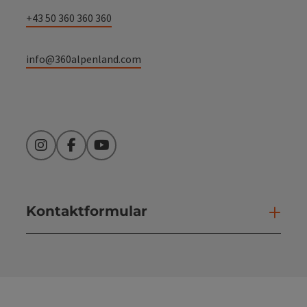
+43 50 360 360 360
info@360alpenland.com
Instagram
Facebook
YouTube
Kontaktformular
Kont