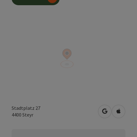
Stadtplatz 27
in Google Map
in Apple
4400
Steyr