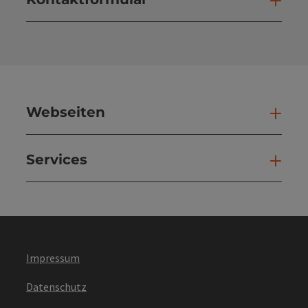
Kont
Webseiten
Web
Services
Ser
Impressum
Datenschutz