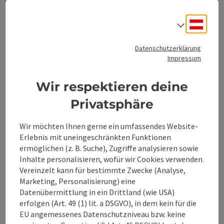
Anstieg im Großkohlergraben, außer um die
Mittagszeit, im Schatten liegt.
Sicherheitshinweise:
Deuts
Erkundigen Sie sich vorab über etwaige Straße- oder
Sprach
Wegsperren entlang der Route!
Ausrüstung:
Sonnen- und Regenschutz, Reparaturkid für kleinere
Datenschutzerklärung
MTB Touren.
Weitere Infos und Links:
Impressum
Kartenmaterial erhalten Sie unter: www.steyr-
nationalpark.at
Wir respektieren deine
Privatsphäre
Wir möchten Ihnen gerne ein umfassendes Website-
Tour und Routeninformationen
Erlebnis mit uneingeschränkten Funktionen
ermöglichen (z. B. Suche), Zugriffe analysieren sowie
Inhalte personalisieren, wofür wir Cookies verwenden.
Anreise/Lage
Vereinzelt kann für bestimmte Zwecke (Analyse,
Marketing, Personalisierung) eine
Datenübermittlung in ein Drittland (wie USA)
Eignung
erfolgen (Art. 49 (1) lit. a DSGVO), in dem kein für die
EU angemessenes Datenschutzniveau bzw. keine