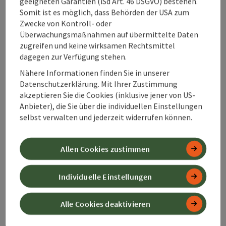
geeigneten Garantien (iSd Art. 46 DSGVO) bestehen.
Barrierefreiheit
Somit ist es möglich, dass Behörden der USA zum
Zwecke von Kontroll- oder
Überwachungsmaßnahmen auf übermittelte Daten
Kontakt
zugreifen und keine wirksamen Rechtsmittel
dagegen zur Verfügung stehen.
Zustimmungserklärung
Nähere Informationen finden Sie in unserer
Datenschutzerklärung. Mit Ihrer Zustimmung
akzeptieren Sie die Cookies (inklusive jener von US-
Anbieter), die Sie über die individuellen Einstellungen
selbst verwalten und jederzeit widerrufen können.
Beitrag merken
Beitrag drucken
Allen Cookies zustimmen
zum Merkzettel
In der Nähe
Individuelle Einstellungen
PDF erstellen
Alle Cookies deaktivieren
powered by
TOURDATA
Änderung vorschlagen