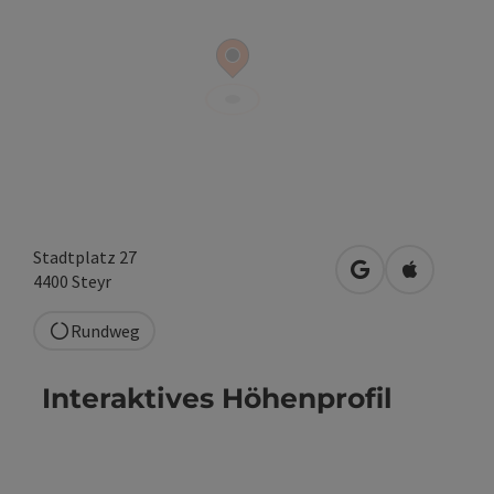
Stadtplatz 27
in Google Maps 
in Apple M
4400
Steyr
Rundweg
Interaktives Höhenprofil