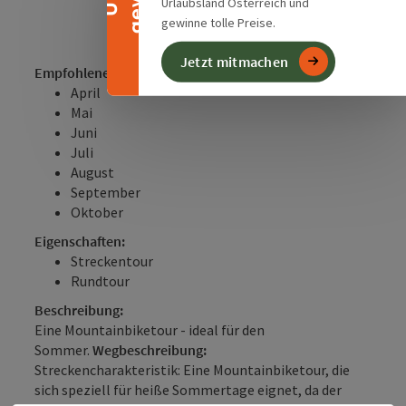
Urlaubsland Österreich und
gewinne tolle Preise.
Jetzt mitmachen
Empfohlene Jahreszeiten:
April
Mai
Juni
Juli
August
September
Oktober
Eigenschaften:
Streckentour
Rundtour
Beschreibung:
Eine Mountainbiketour - ideal für den
Sommer.
Wegbeschreibung:
Streckencharakteristik: Eine Mountainbiketour, die
sich speziell für heiße Sommertage eignet, da der