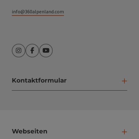
info@360alpenland.com
Instagram
Facebook
YouTube
Kontaktformular
Kont
Webseiten
Web