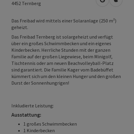
in Google Map
in Apple
4452
Ternberg
Das Freibad wird mittels einer Solaranlage (250 m²)
geheizt.
Das Freibad Ternberg ist solargeheizt und verfügt
über ein großes Schwimmbecken und ein eigenes
Kinderbecken. Herrliche Stunden mit der ganzen
Familie auf der großen Liegewiese, beim Minigolf,
Tischtennis oder am neuen Beachvolleyball-Platz
sind garantiert. Die Familie Kager vom Badebüffet
kümmert sich um den kleinen Hunger und den großen
Durst der Sonnenhungrigen!
Inkludierte Leistung:
Ausstattung:
1 großes Schwimmbecken
1 Kinderbecken