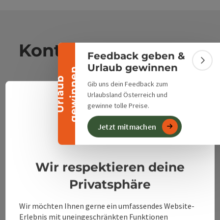
Banner einklappen
Kontakt
Feedback geben &
Bann
Urlaub gewinnen
n
U
r
l
a
u
b
g
e
w
i
n
n
e
Gib uns dein Feedback zum
Alpenland Tourismus GmbH
Urlaubsland Österreich und
Deuts
gewinne tolle Preise.
Sprach
Bahnhofstraße 2
4580 Windischgarsten
Jetzt mitmachen
Datenschutzerklärung
Impressum
+43 50 360 360 360
Wir respektieren deine
Privatsphäre
info@360alpenland.com
Wir möchten Ihnen gerne ein umfassendes Website-
Erlebnis mit uneingeschränkten Funktionen