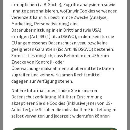
ermöglichen (z. B. Suche), Zugriffe analysieren sowie
Inhalte personalisieren, wofür wir Cookies verwenden.
Instagram
Facebook
YouTube
Vereinzelt kann für bestimmte Zwecke (Analyse,
Marketing, Personalisierung) eine
Datenübermittlung in ein Drittland (wie USA)
erfolgen (Art. 49 (1) lit. a DSGVO), in dem kein für die
Kontaktformular
EU angemessenes Datenschutzniveau bzw. keine
geeigneten Garantien (iSd Art. 46 DSGVO) bestehen.
Kont
Somit ist es möglich, dass Behörden der USA zum
Zwecke von Kontroll- oder
Überwachungsmaßnahmen auf übermittelte Daten
zugreifen und keine wirksamen Rechtsmittel
dagegen zur Verfügung stehen.
Webseiten
Web
Nähere Informationen finden Sie in unserer
Datenschutzerklärung. Mit Ihrer Zustimmung
akzeptieren Sie die Cookies (inklusive jener von US-
Services
Anbieter), die Sie über die individuellen Einstellungen
Ser
selbst verwalten und jederzeit widerrufen können.