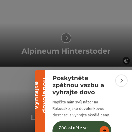
Alpineum Hinterstoder
©
Sbalit banner
ot
Poskytněte
u
Sbali
V
y
h
r
a
j
t
e
d
o
v
o
l
e
n
o
zpětnou vazbu a
vyhrajte dovo
Napište nám svůj názor na
Rakousko jako dovolenkovou
destinaci a vyhrajte skvělé ceny.
Lyžařské středisko
Hinterstoder
Zúčastněte se