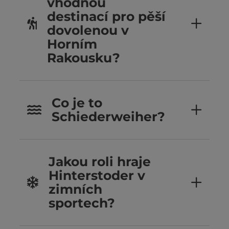
vhodnou
destinací pro pěší
dovolenou v
Horním
Rakousku?
Co je to
Schiederweiher?
Jakou roli hraje
Hinterstoder v
zimních
sportech?