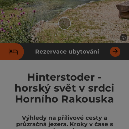
Stop
©
ot
Element 2 od 7
Rezervace ubytování
Hinterstoder -
horský svět v srdci
Horního Rakouska
Výhledy na přílivové cesty a
průzračná jezera. Kroky v čase s