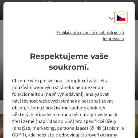
Hinterstoder
©
Cesky
Volba j
ot
Prohlášení o ochraně osobních údajů
Impressum
Respektujeme vaše
soukromí.
Chceme vám poskytnout komplexní zážitek z
Obecní úřad Hinterstoder
používání webových stránek s neomezenou
©
funkcionalitou (např. vyhledávání), analyzovat
návštěvnost webových stránek a personalizovat
ot
obsah, k čemuž používáme soubory cookie. V
některých případech mohou být data převedena do
třetí země (například do USA) pro specifické účely
(analýza, marketing, personalizace) (čl. 49 (1) písm. a
GDPR), kde neexistuje odpovídající úroveň ochrany