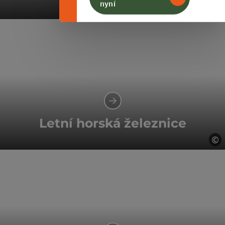
nyní
©
ot
Letní horská železnice
©
ot