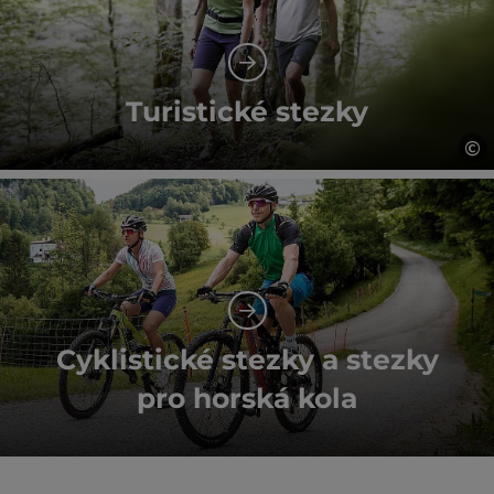
Turistické stezky
©
ot
Cyklistické stezky a stezky
pro horská kola