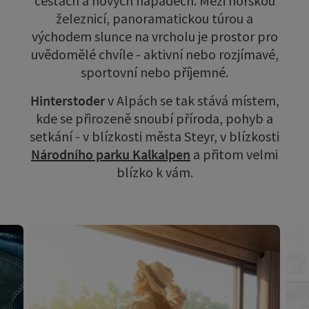
cestách a nových nápadech. Mezi horskou
železnicí, panoramatickou túrou a
východem slunce na vrcholu je prostor pro
uvědomělé chvíle - aktivní nebo rozjímavé,
sportovní nebo příjemné.
Hinterstoder
v Alpách se tak stává místem,
kde se přirozeně snoubí příroda, pohyb a
setkání - v blízkosti města Steyr, v blízkosti
Národního parku Kalkalpen
a přitom velmi
blízko k vám.