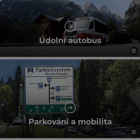
Údolní autobus
©
ot
Parkování a mobilita
©
ot