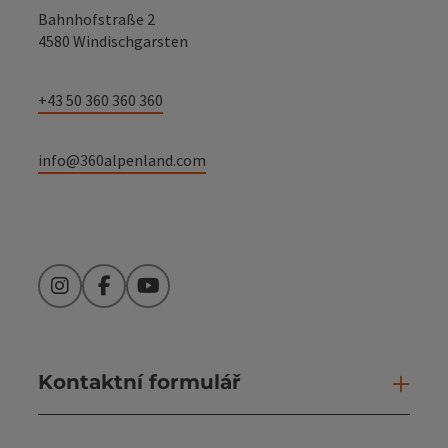
Bahnhofstraße 2
4580 Windischgarsten
+43 50 360 360 360
info@360alpenland.com
Instagram
Facebook
YouTube
Kontaktní formulář
Otev