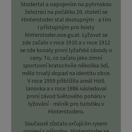
Stodertal a napojením na pyhrnskou
železnici na počátku 20. století se
Hinterstoder stal dostupným - a tím
i přístupným pro hosty
hinterstoder.ooe.gv.at. Lyžovat se
zde začalo v roce 1910 a v roce 1912
se zde konaly první lyžařské závody o
ceny. To, co začalo jako zimní
sportovní kratochvíle několika lidí,
mělo trvalý dopad na identitu obce.
V roce 1959 přiblížila areál Höß
lanovka a v roce 1986 následoval
první závod Světového poháru v
lyžování - milník pro turistiku v
Hinterstoderu.
Současně zůstalo určujícím rysem
spojení s přírodou. Hinterstoder se