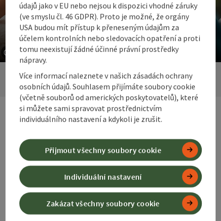
údajů jako v EU nebo nejsou k dispozici vhodné záruky
(ve smyslu čl. 46 GDPR). Proto je možné, že orgány
USA budou mít přístup k přeneseným údajům za
Sportovní zařízení
účelem kontrolních nebo sledovacích opatření a proti
tomu neexistují žádné účinné právní prostředky
©
©
nápravy.
otevřít copyright
otevřít
vorheriges Element
nächste
Více informací naleznete v našich zásadách ochrany
osobních údajů. Souhlasem přijímáte soubory cookie
(včetně souborů od amerických poskytovatelů), které
si můžete sami spravovat prostřednictvím
individuálního nastavení a kdykoli je zrušit.
Přijmout všechny soubory cookie
Fakta a čísla
Individuální nastavení
Zakázat všechny soubory cookie