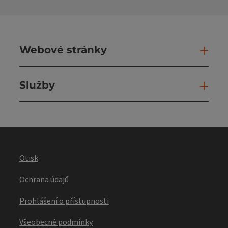
Webové stránky
Web
Služby
Slu
Otisk
Ochrana údajů
Prohlášení o přístupnosti
Všeobecné podmínky