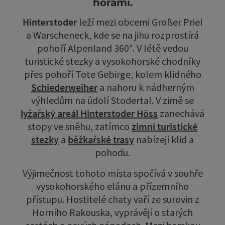
horami.
Hinterstoder
leží mezi obcemi Großer Priel
a Warscheneck, kde se na jihu rozprostírá
pohoří Alpenland 360°. V létě vedou
turistické stezky a vysokohorské chodníky
přes pohoří Tote Gebirge, kolem klidného
Schiederweiher
a nahoru k nádherným
výhledům na údolí Stodertal. V zimě se
lyžařský areál Hinterstoder Höss
zanechává
stopy ve sněhu, zatímco
zimní turistické
stezky
a
běžkařské trasy
nabízejí klid a
pohodu.
Výjimečnost tohoto místa spočívá v souhře
vysokohorského elánu a přízemního
přístupu. Hostitelé chaty vaří ze surovin z
Horního Rakouska, vyprávějí o starých