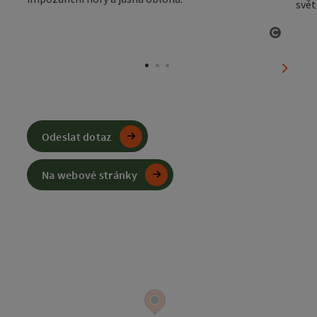
otevřít
nächst
Odeslat dotaz
Na webové stránky