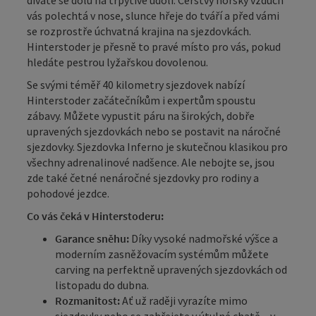
díváte se dolů na třpytivé údolí. Čerstvý horský vzduch
vás polechtá v nose, slunce hřeje do tváří a před vámi
se rozprostře úchvatná krajina na sjezdovkách.
Hinterstoder je přesně to pravé místo pro vás, pokud
hledáte pestrou lyžařskou dovolenou.
Se svými téměř 40 kilometry sjezdovek nabízí
Hinterstoder začátečníkům i expertům spoustu
zábavy. Můžete vypustit páru na širokých, dobře
upravených sjezdovkách nebo se postavit na náročné
sjezdovky. Sjezdovka Inferno je skutečnou klasikou pro
všechny adrenalinové nadšence. Ale nebojte se, jsou
zde také četné nenáročné sjezdovky pro rodiny a
pohodové jezdce.
Co vás čeká v Hinterstoderu:
Garance sněhu:
Díky vysoké nadmořské výšce a
moderním zasněžovacím systémům můžete
carving na perfektně upravených sjezdovkách od
listopadu do dubna.
Rozmanitost:
Ať už raději vyrazíte mimo