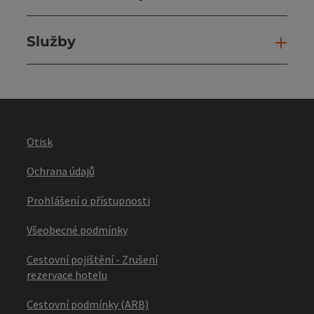
Služby
Slu
Otisk
Ochrana údajů
Prohlášení o přístupnosti
Všeobecné podmínky
Cestovní pojištění - Zrušení
rezervace hotelu
Cestovní podmínky (ARB)