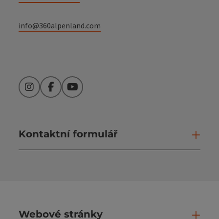
info@360alpenland.com
Instagram
Facebook
YouTube
Kontaktní formulář
Otev
Webové stránky
Web