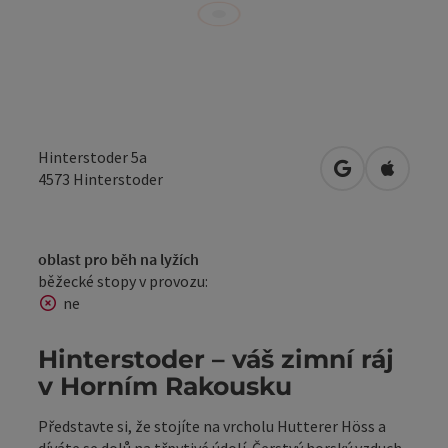
Hinterstoder 5a
Otevřít v Map
Otevřít
4573
Hinterstoder
oblast pro běh na lyžích
běžecké stopy v provozu:
ne
Hinterstoder – váš zimní ráj
v Horním Rakousku
Představte si, že stojíte na vrcholu Hutterer Höss a