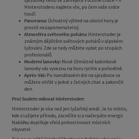
sjezdovky nebo se zahřejete v útulné chatě – v
Hinterstoderu najdete vše, po čem vaše srdce
touží.
Panorama:
Úchvatný výhled na okolní hory je
prostě nezapomenutelný.
Atmosféra světového poháru:
Hinterstoder je
známým dějištěm světových pohárů v alpském
lyžování. Zde se tedy můžete vydat po stopách
profesionálů.
Moderní lanovky:
Nové 10místné kabinkové
lanovky vás vyvezou na horu rychle a pohodlně.
Après-Ski:
Po namáhavém dni na sjezdovce se
můžete ohřát v jedné z četných chat a zakončit
den.
Proč budete milovat Hinterstoder:
Hinterstoder je více než jen lyžařský areál. Je to místo,
kde si užijete přírodu, zacvičíte si a načerpáte energii.
Nabídku doplňuje vřelá pohostinnost místních
obyvatel.