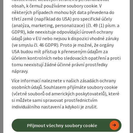
obsah, k čemuž používáme soubory cookie. V
Označit příspěvek
: Landhotel Gressenbauer
některých případech mohou být data převedena do
třetí země (například do USA) pro specifické účely
Landhotel Gressenbauer
(analýza, marketing, personalizace) (čl. 49 (1) písm. a
GDPR), kde neexistuje odpovídající úroveň ochrany
Hinterstoder
údajů jako v EU nebo nejsou k dispozici vhodné záruky
Hostinec, Restaurace
(ve smyslu čl. 46 GDPR). Proto je možné, že orgány
Gressenbauer" Hotel a restaurace plná útulnosti, tepla a
USA budou mít přístup k přeneseným údajům za
rodinné atmosféry. Autobusové skupiny vítány
účelem kontrolních nebo sledovacích opatření a proti
tomu neexistují žádné účinné právní prostředky
telefon
+43 7564 5359
nápravy.
Otevírací doba
Otevřeno v pondělí
Otevřeno v úterý
Otevřeno ve středu
Otevřeno ve čtvrtek
Otevřeno v pátek
Otevřeno v sobotu
Otevřeno v neděli
Otevřeno o svátcích
PO
ÚT
ST
ČT
PÁ
SO
NE
SV
Více informací naleznete v našich zásadách ochrany
osobních údajů. Souhlasem přijímáte soubory cookie
(včetně souborů od amerických poskytovatelů), které
si můžete sami spravovat prostřednictvím
na další stranu
na př
1
2
3
individuálního nastavení a kdykoli je zrušit.
Přijmout všechny soubory cookie