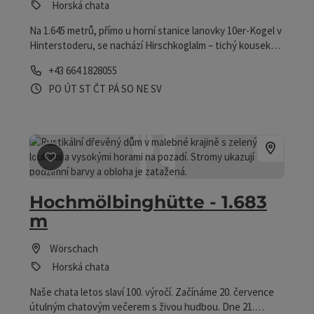
Horská chata
Na 1.645 metrů, přímo u horní stanice lanovky 10er-Kogel v
Hinterstoderu, se nachází Hirschkoglalm – tichý kousek
horského domova.
telefon
+43 664 1828055
Otevírací doba
Otevřeno v pondělí
Otevřeno v úterý
Otevřeno ve středu
Otevřeno ve čtvrtek
Otevřeno v pátek
Otevřeno v sobotu
Otevřeno v neděli
Otevřeno o svátcích
PO
ÚT
ST
ČT
PÁ
SO
NE
SV
Označit příspěvek
: Hochmölbinghütte - 1.683 m
Hochmölbinghütte - 1.683
m
Wörschach
Horská chata
Naše chata letos slaví 100. výročí. Začínáme 20. července
útulným chatovým večerem s živou hudbou. Dne 21.