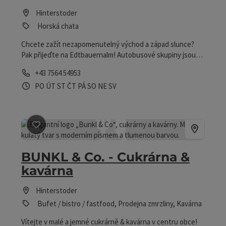
Hinterstoder
Horská chata
Chcete zažít nezapomenutelný východ a západ slunce?
Pak přijeďte na Edtbauernalm! Autobusové skupiny jsou
vítány!
telefon
+43 7564 54953
Otevírací doba
Otevřeno v pondělí
Otevřeno v úterý
Otevřeno ve středu
Otevřeno ve čtvrtek
Otevřeno v pátek
Otevřeno v sobotu
Otevřeno v neděli
Otevřeno o svátcích
PO
ÚT
ST
ČT
PÁ
SO
NE
SV
Označit příspěvek
: BUNKL & Co. - Cukrárna & kavárna
BUNKL & Co. - Cukrárna &
kavárna
Hinterstoder
Bufet / bistro / fastfood, Prodejna zmrzliny, Kavárna
Vítejte v malé a jemné cukrárně & kavárna v centru obce!