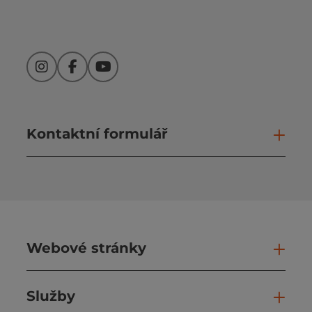
Instagram
Facebook
YouTube
Kontaktní formulář
Otev
Webové stránky
Web
Služby
Slu