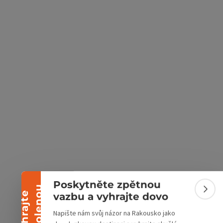
ách Google
v Mapách Apple
Sbalit banner
Poskytněte zpětnou
u
Sbali
V
y
h
r
a
j
t
e
d
o
v
o
l
e
n
o
vazbu a vyhrajte dovo
Napište nám svůj názor na Rakousko jako