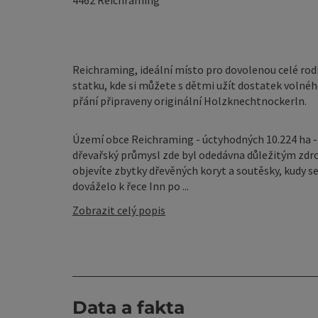
4462
Reichraming
Reichraming, ideální místo pro dovolenou celé rodi
statku, kde si můžete s dětmi užít dostatek volné
přání připraveny originální Holzknechtnockerln.
Území obce Reichraming - úctyhodných 10.224 ha - je
dřevařský průmysl zde byl odedávna důležitým zdroj
objevíte zbytky dřevěných koryt a soutěsky, kudy se
dováželo k řece Inn po ...
Zobrazit celý popis
Data a fakta