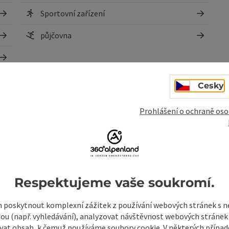
Sportovní zařízení
půjčovna
Cesky
Prohlášení o ochraně oso
sti
Respektujeme vaše soukromí.
poskytnout komplexní zážitek z používání webových stránek s
tou (např. vyhledávání), analyzovat návštěvnost webových stránek
vat obsah, k čemuž používáme soubory cookie. V některých příp