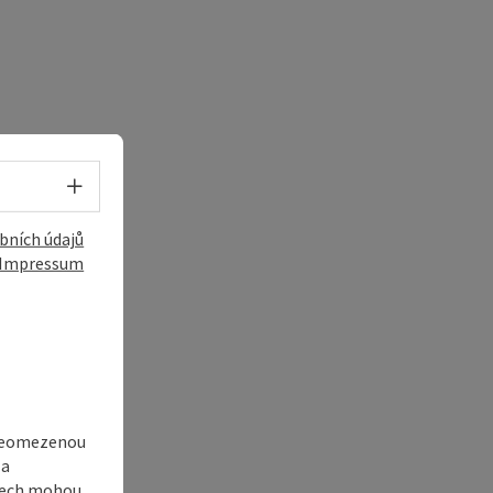
Volba jazyka - Otevřít menu
bních údajů
Impressum
 neomezenou
 a
adech mohou