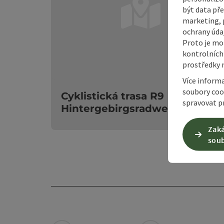
být data pře
marketing, p
ochrany údaj
Proto je mo
kontrolních
prostředky 
ot
Více inform
soubory coo
Cyklistická trasa R9
spravovat pr
Hintergebirgsradweg
Zaká
soub