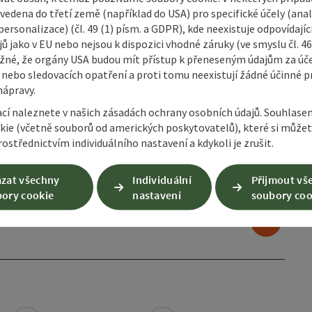
vedena do třetí země (například do USA) pro specifické účely (anal
ersonalizace) (čl. 49 (1) písm. a GDPR), kde neexistuje odpovídajíc
ů jako v EU nebo nejsou k dispozici vhodné záruky (ve smyslu čl. 4
žné, že orgány USA budou mít přístup k přeneseným údajům za ú
 nebo sledovacích opatření a proti tomu neexistují žádné účinné p
nápravy.
evřít copyright
otevřít cop
ací naleznete v našich zásadách ochrany osobních údajů. Souhlase
kie (včetně souborů od amerických poskytovatelů), které si může
Okruh po Hintergebirge přes
Zim
ostřednictvím individuálního nastavení a kdykoli je zrušit.
vrchol Hirschkogel
Dir
zat všechny
Individuální
Přijmout vš
ory cookie
nastavení
soubory coo
nächstes