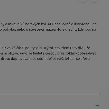
Otevřít v Map
Otevřít 
ny a milovníků horských kol. Ať už se jedná o dovolenou na
ho pohybu, nebo o návštěvu muzea Holzknecht, kde jsou na
 z velké části pokryto hustými lesy. Není tedy divu, že
em obživy. Když se budete cestou přes rokliny dobře dívat,
 dřevo dopravovalo do údolí. Ještě v 50. letech se dřevo