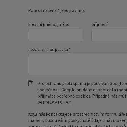
Pole označená
*
jsou povinná
křestní jméno, jméno
příjmení
nezávazná poptávka
*
Pro ochranu proti spamu je používán Google
společnosti Google předána osobní data (např
přijímáte potřebné cookies. Případně nás můž
bez reCAPTCHA.
*
Když nás kontaktujete prostřednictvím formuláře 
mailem, budou vámi poskytnuté údaje u nás uložen
zpracování vaší žádosti a pro případ dalších dotaz