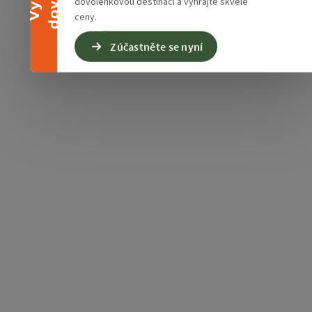
dovolenkovou destinaci a vyhrajte skvělé
ceny.
Zúčastněte se nyní