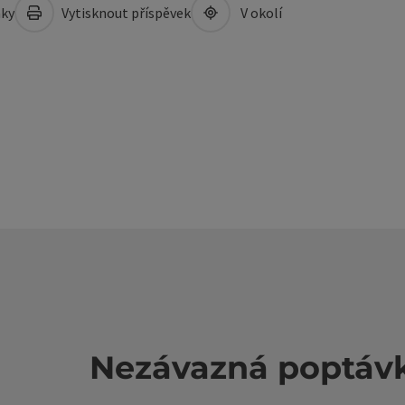
mky
Vytisknout příspěvek
V okolí
Nezávazná poptáv