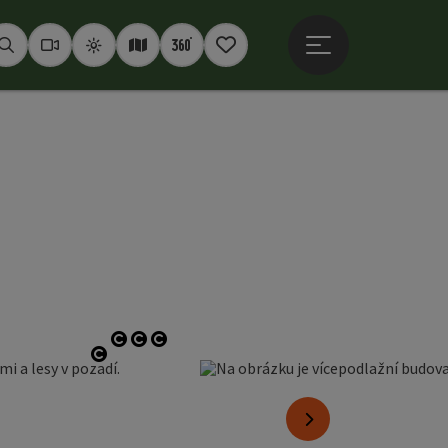
Otevřít hlavní men
Hledat
Webkamery
Počasí
Interaktivní mapa
360° panoramata
Poznámkový blok
otevřít copyright
otevřít copyright
otevřít copyright
otevřít copyright
nächstes Element