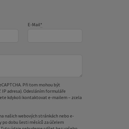
E-Mail
*
 reCAPTCHA. Při tom mohou být
. IP adresa). Odesláním formuláře
ete kdykoli kontaktovat e‑mailem – zcela
na našich webových stránkách nebo e-
y po dobu šesti měsíců za účelem
ů. Tyto údaje nebudeme sdílet bez vašeho