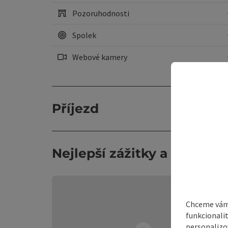
Pozoruhodnosti
Spolek
Webové kamery
Příjezd
Nejlepší zážitky a zajímavo
Chceme vám 
funkcionali
personalizo