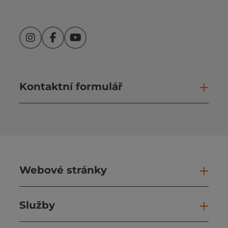
Instagram
Facebook
YouTube
Kontaktní formulář
Otev
Webové stránky
Web
Služby
Slu