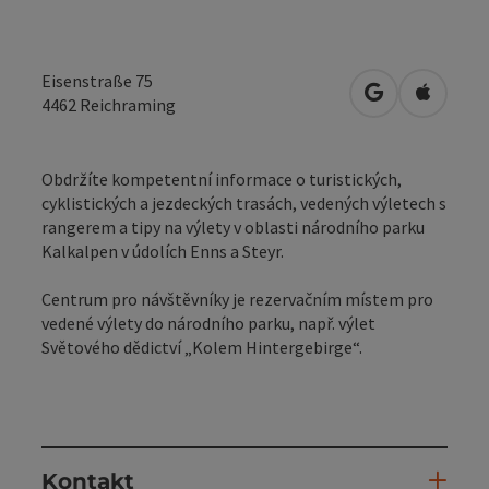
Eisenstraße 75
Otevřít v Map
Otevřít
4462
Reichraming
Obdržíte kompetentní informace o turistických,
cyklistických a jezdeckých trasách, vedených výletech s
rangerem a tipy na výlety v oblasti národního parku
Kalkalpen v údolích Enns a Steyr.
Centrum pro návštěvníky je rezervačním místem pro
vedené výlety do národního parku, např. výlet
Světového dědictví „Kolem Hintergebirge“.
Kontakt