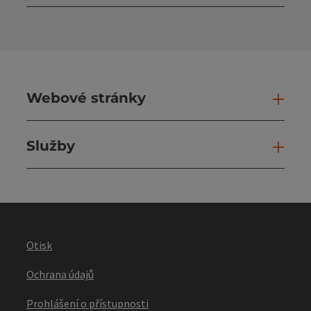
Otev
Webové stránky
Web
Služby
Slu
Otisk
Ochrana údajů
Prohlášení o přístupnosti