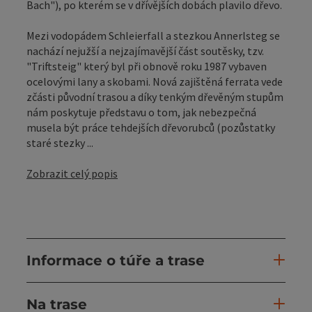
Bach"), po kterém se v dřívějších dobách plavilo dřevo.
Mezi vodopádem Schleierfall a stezkou Annerlsteg se
nachází nejužší a nejzajímavější část soutěsky, tzv.
"Triftsteig" který byl při obnově roku 1987 vybaven
ocelovými lany a skobami. Nová zajištěná ferrata vede
zčásti původní trasou a díky tenkým dřevěným stupům
nám poskytuje představu o tom, jak nebezpečná
musela být práce tehdejších dřevorubců (pozůstatky
staré stezky ...
Zobrazit celý popis
Informace o túře a trase
Na trase