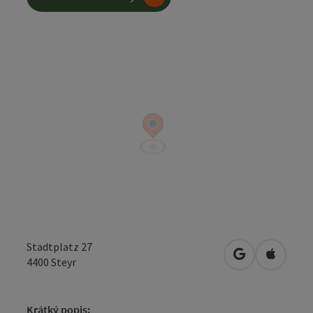
Stadtplatz 27
Otevřít v Map
Otevřít
4400
Steyr
Krátký popis: