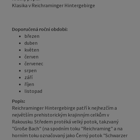
Klasika v Reichraminger Hintergebirge
Doporučená roční období:
březen
duben
květen
červen
červenec
srpen
září
říjen
listopad
Popis:
Reichraminger Hintergebirge patří k nejhezčím a
největším prehistorickým krajinným celkům v
Rakousku. Středem protéká velký potok, takzvaný
"Große Bach" (na spodním toku "Reichraming" a na
horním toku označovaný jako Černý potok "Schwarzer