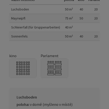
Možné uspořádání místnosti
Luchsboden
50
m²
40
20
Mayrwipfl
75
m²
50
20
Schleierfall (für Gruppenarbeiten)
40
m²
Sonnenfels
50
m²
40
20
kino
Parlament
Luchsboden
poloha:
v domě (myšleno v místě)