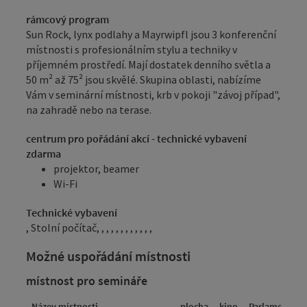
rámcový program
Sun Rock, lynx podlahy a Mayrwipfl jsou 3 konferenční
místnosti s profesionálním stylu a techniky v
příjemném prostředí. Mají dostatek denního světla a
50 m² až 75² jsou skvělé. Skupina oblasti, nabízíme
Vám v seminární místnosti, krb v pokoji "závoj případ",
na zahradě nebo na terase.
centrum pro pořádání akcí - technické vybavení
zdarma
projektor, beamer
Wi-Fi
Technické vybavení
, Stolní počítač, , , , , , , , , , , ,
Možné uspořádání místnosti
místnost pro semináře
Název místnosti
plocha
kino
Parlament