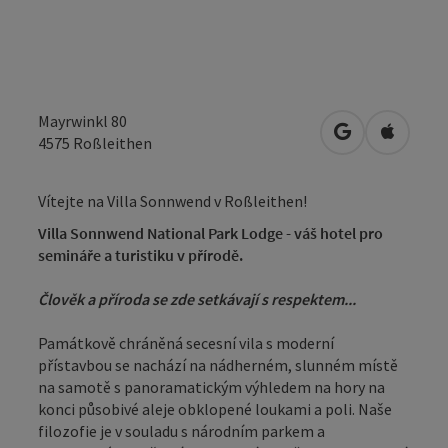
Mayrwinkl 80
Otevřít v Map
Otevřít
4575
Roßleithen
Vítejte na Villa Sonnwend v Roßleithen!
Villa Sonnwend National Park Lodge - váš hotel pro
semináře a turistiku v přírodě.
Člověk a příroda se zde setkávají s respektem...
Památkově chráněná secesní vila s moderní
přístavbou se nachází na nádherném, slunném místě
na samotě s panoramatickým výhledem na hory na
konci působivé aleje obklopené loukami a poli. Naše
filozofie je v souladu s národním parkem a