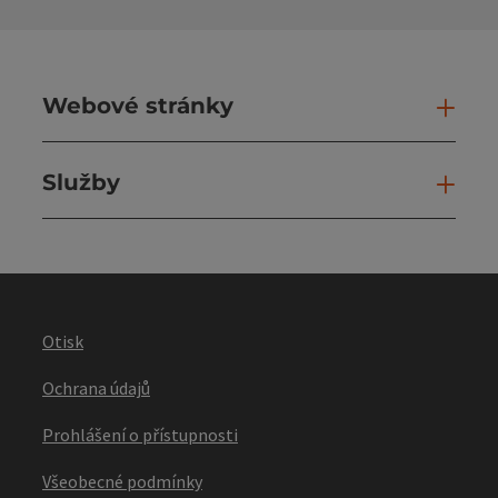
Webové stránky
Web
Služby
Slu
Otisk
Ochrana údajů
Prohlášení o přístupnosti
Všeobecné podmínky