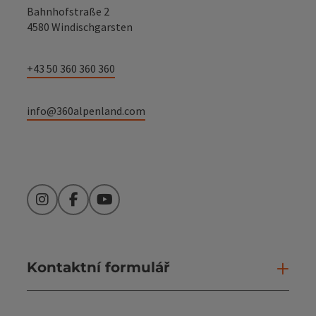
Bahnhofstraße 2
4580 Windischgarsten
+43 50 360 360 360
info@360alpenland.com
Instagram
Facebook
YouTube
Kontaktní formulář
Otev