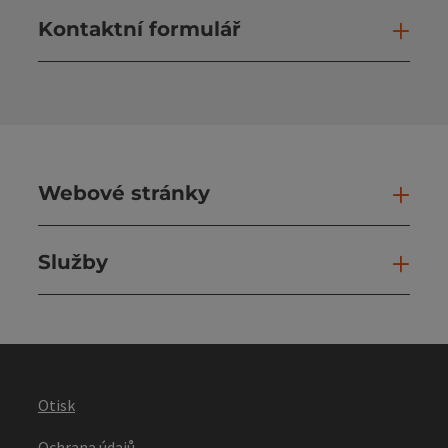
Kontaktní formulář
Otev
Webové stránky
Web
Služby
Slu
Otisk
Ochrana údajů