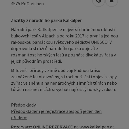
Otevřít v Map
Otevřít
4575
Roßleithen
Zážitky z národního parku Kalkalpen
Národní park Kalkalpen je největší chráněnou oblastí
bukových lesů v Alpách a od roku 2017 je první a jedinou
rakouskou památkou světového dědictví UNESCO. V
doprovodu strážců národního parku objevíte
rozmanitost horských lesů a poznáte divoká zvířata v
jejich původním prostředí.
Milovníci přírody v zimě obdivují klidnou krásu
zasněžené lesní divočiny, s trochou štěstí objeví stopy
zvířat ve sněhu a na nenáročných zimních túrách nebo
túrách na sněžnicích si vychutnají čistý horský vzduch.
Předpoklady:
Předpokladem je registrace alespoň jeden den
předem:
Rezervace: ONLINE REZERVACE
na
www.kalkalpen.at
.