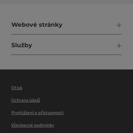
Webové stránky
Web
Služby
Slu
Otisk
Ochrana údajů
Prohlášení o přístupnosti
Všeobecné podmínky