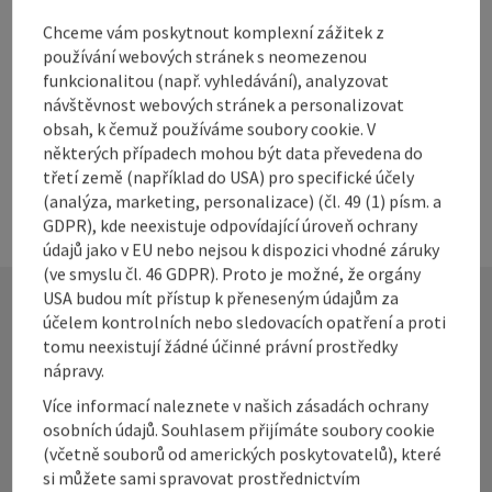
Chceme vám poskytnout komplexní zážitek z
Alpenland Tourismus GmbH
používání webových stránek s neomezenou
Stadtplatz 27
funkcionalitou (např. vyhledávání), analyzovat
4400 Steyr
návštěvnost webových stránek a personalizovat
obsah, k čemuž používáme soubory cookie. V
Telefon
+43 50 360 360 360 56
některých případech mohou být data převedena do
E-Mail
sigrid.hackl@360alpenland.com
třetí země (například do USA) pro specifické účely
(analýza, marketing, personalizace) (čl. 49 (1) písm. a
GDPR), kde neexistuje odpovídající úroveň ochrany
údajů jako v EU nebo nejsou k dispozici vhodné záruky
(ve smyslu čl. 46 GDPR). Proto je možné, že orgány
USA budou mít přístup k přeneseným údajům za
účelem kontrolních nebo sledovacích opatření a proti
Kontakt
tomu neexistují žádné účinné právní prostředky
nápravy.
Více informací naleznete v našich zásadách ochrany
osobních údajů. Souhlasem přijímáte soubory cookie
Alpenland Tourismus GmbH
(včetně souborů od amerických poskytovatelů), které
si můžete sami spravovat prostřednictvím