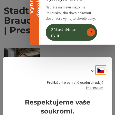
u
V
y
h
r
a
j
t
e
d
o
v
o
l
e
n
o
Napište nám svůj názor na
Stadt, Kultur &
Rakousko jako dovolenkovou
Brauchtum | Kulinarik
destinaci a vyhrajte skvělé ceny.
| Presse & PR
Zúčastněte se
nyní
Cesky
Volba j
Prohlášení o ochraně osobních údajů
Impressum
Otev
Respektujeme vaše
soukromí.
Sigrid Hackl