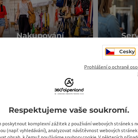
To nejlepší z Vorderstode
Cesky
Prohlášení o ochraně oso
Stodererova vize
otevřít
Respektujeme vaše soukromí.
poskytnout komplexní zážitek z používání webových stránek s
tou (např. vyhledávání), analyzovat návštěvnost webových stránek
vat obsah, k čemuž používáme soubory cookie. V některých příp