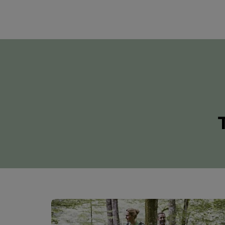
Vorderstoder
Vr
Vorderstoder
je jedn
Spitzmauer, Grosser a Kle
hmatatelnou: alpské pastv
vedou krok za krokem výš.
Život v údolí přitom zůstává
kuchyni o řemeslné zručno
zatímco ti, kdo hle
Vorderstoder
v 360° Alpen
ze života - v blízkosti h
výletních cílů. M