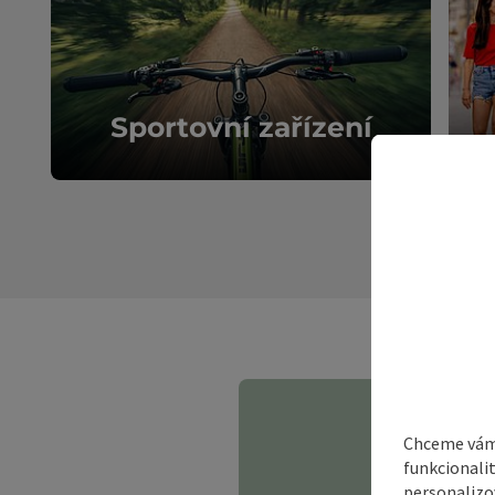
Chceme vám 
Turistické stezky
funkcionali
personalizo