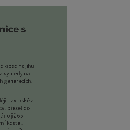
otevřít copyright
nächstes Element