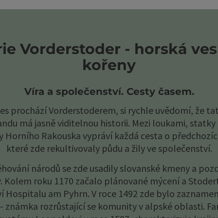
opyright
otevřít copyright
Fakta a čísla