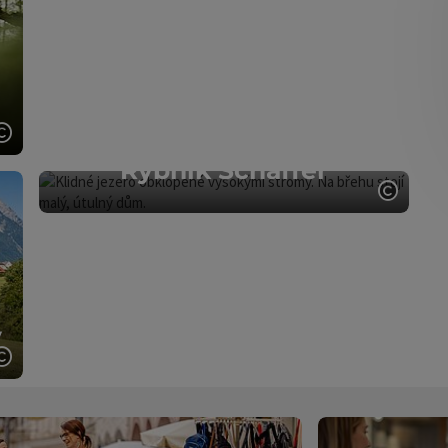
Gastronomie
opyright
otevřít copyright