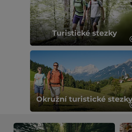
Ubytování
otevřít copyright
otevřít c
vorheriges Element