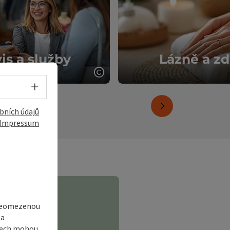
r
Volba jazyka - Otevřít menu
bních údajů
Impressum
Výlet na minigolf
 copyright
otevřít copyri
 neomezenou
 a
adech mohou