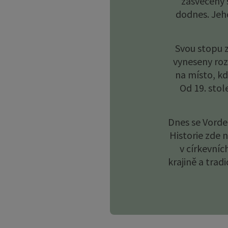
826 obyvatel
37,
vorheriges Element
Histo