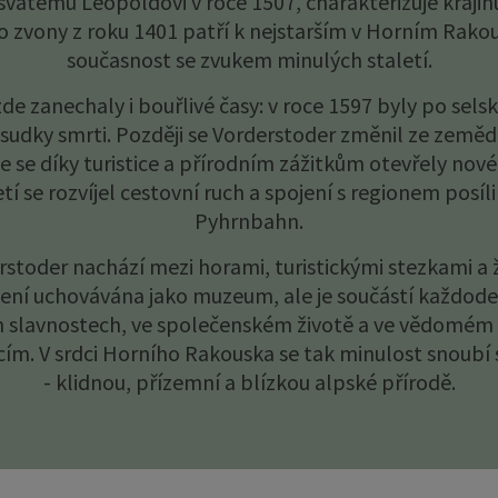
12 km² Rozloha
810 m n. 
rie Vorderstoder - horská ves
kořeny