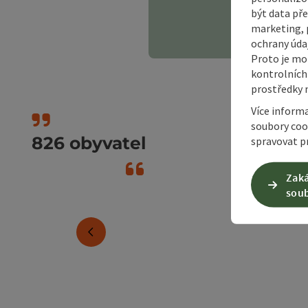
být data pře
marketing, p
ochrany údaj
Proto je mo
kontrolních
prostředky 
Více inform
soubory coo
Okružní turistické stezk
spravovat pr
Zaká
soub
Sportovní zařízení