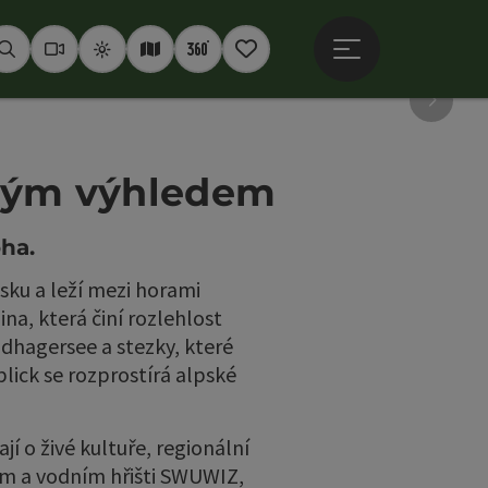
Otevřít hlavní men
Hledat
Webkamery
Počasí
Interaktivní mapa
360° panoramata
Poznámkový blok