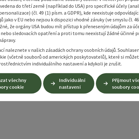
otevřít copyright
vedena do třetí země (například do USA) pro specifické účely (anal
Rybník Schaffer
ersonalizace) (čl. 49 (1) písm. a GDPR), kde neexistuje odpovídajíc
ů jako v EU nebo nejsou k dispozici vhodné záruky (ve smyslu čl. 4
otevřít
žné, že orgány USA budou mít přístup k přeneseným údajům za ú
 nebo sledovacích opatření a proti tomu neexistují žádné účinné p
nápravy.
ací naleznete v našich zásadách ochrany osobních údajů. Souhlase
kie (včetně souborů od amerických poskytovatelů), které si může
y
ostřednictvím individuálního nastavení a kdykoli je zrušit.
otevřít copyright
zat všechny
Individuální
Přijmout vš
ory cookie
nastavení
soubory coo
Nakupování
Serv