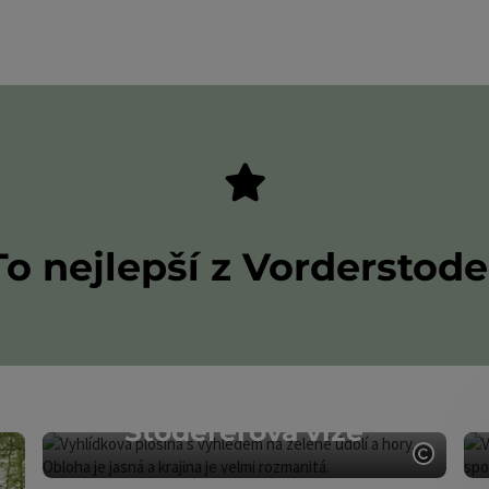
 - horská vesnice s dal
choly a travnaté hory. Ticho a hvězdná oblo
ou z nejvýše položených horských obcí v Horním Rakou
iner Priel. Na jihu 360° Alpenlandu se zde otevírá kraj
iny, průzračná horská jezera jako Schafferteich a Wi
 Při výšlapu na chatu Zellerhütte nebo Stoderer Weitb
panorama - tichý dialog mezi člověkem a horami.
 při zemi. Tradice jako Almabtrieb a Kirchtag vypovída
sti a původu. Rodiny najdou prostor pro pohyb v lesn
dají klid a pohodu, najdou uprostřed alpské přírody mí
landu v sobě spojuje dovolenou v přírodě, horský poc
or a přitom jen pár minut od
Hinterstoder
,
Národního p
ísto, které vám dává pocit prostoru a zároveň vám dává