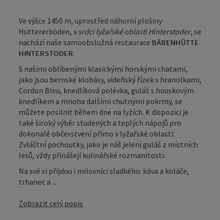
Ve výšce 1450 m, uprostřed náhorní plošiny
Huttererböden,
v srdci lyžařské oblasti Hinterstoder
, se
nachází naše samoobslužná restaurace
BÄRENHÜTTE
HINTERSTODER
.
S našimi oblíbenými klasickými horskými chatami,
jako jsou bernské klobásy, vídeňský řízek s hranolkami,
Cordon Bleu, knedlíková polévka, guláš s houskovým
knedlíkem a mnoha dalšími chutnými pokrmy, se
můžete posilnit během dne na lyžích. K dispozici je
také široký výběr studených a teplých nápojů pro
dokonalé občerstvení přímo v lyžařské oblasti.
Zvláštní pochoutky, jako je náš jelení guláš z místních
lesů, vždy přinášejí kulinářské rozmanitosti.
Na své si přijdou i milovníci sladkého: káva a koláče,
trhanec a ...
Zobrazit celý popis