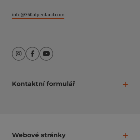
info@360alpenland.com
Instagram
Facebook
YouTube
Kontaktní formulář
Otev
Webové stránky
Web